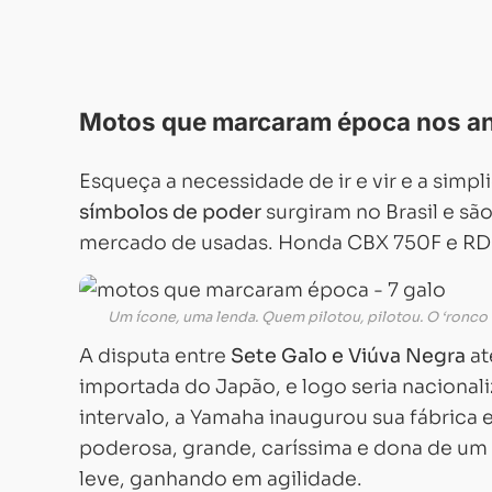
Motos que marcaram época nos an
Esqueça a necessidade de ir e vir e a simp
símbolos de poder
surgiram no Brasil e sã
mercado de usadas. Honda CBX 750F e RD
Um ícone, uma lenda. Quem pilotou, pilotou. O ‘ronco 
A disputa entre
Sete Galo e Viúva Negra
at
importada do Japão, e logo seria nacional
intervalo, a Yamaha inaugurou sua fábrica 
poderosa, grande, caríssima e dona de um
leve, ganhando em agilidade.