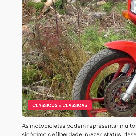
CLÁSSICOS E CLÁSSICAS
As motocicletas podem representar muito 
sinônimo de
liberdade, prazer, status
, des