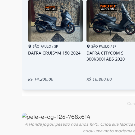
A Honda jogou pesado nos anos 1970. Criou sua fábrica 
criou uma moto moderna e 