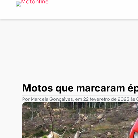
Notícias
-
Clássicos e clássicas
-
Motos que marcaram é
Motos que marcaram épo
Por
Marcela Gonçalves
, em
22 fevereiro de 2023 às 