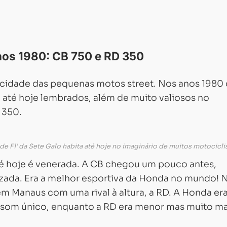
os 1980: CB 750 e RD 350
licidade das pequenas motos street. Nos anos 1980 
o até hoje lembrados, além de muito valiosos no
 350.
de F1’ da Sete Galo habita até hoje no imaginário de muitos motocicli
é hoje é venerada. A CB chegou um pouco antes,
izada. Era a melhor esportiva da Honda no mundo! 
em Manaus com uma rival à altura, a RD. A Honda er
 som único, enquanto a RD era menor mas muito ma