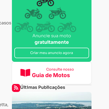
casos
Anuncie sua moto
gratuitamente
Criar meu anuncio agora
Consulte nosso
Guia de Motos
Últimas Publicações
tta,