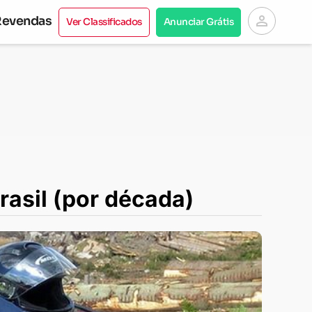
person
Revendas
Ver Classificados
Anunciar Grátis
asil (por década)