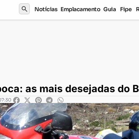
search
Notícias
Emplacamento
Guia
Fipe
poca: as mais desejadas do Brasil (por década)
ca: as mais desejadas do Br
07:30