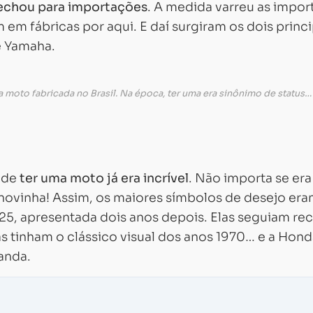
echou para importações
. A medida varreu as impor
 em fábricas por aqui. E daí surgiram os dois princi
 Yamaha.
a moto fabricada no Brasil. Na época, ter uma era sinônimo de status…
o de
ter uma moto já era incrível
. Não importa se era
novinha! Assim, os maiores símbolos de desejo era
25, apresentada dois anos depois. Elas seguiam rec
 tinham o clássico visual dos anos 1970… e a Hond
anda.