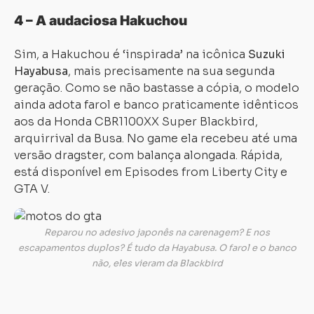
4 – A audaciosa Hakuchou
Sim, a Hakuchou é ‘inspirada’ na icônica
Suzuki
Hayabusa
, mais precisamente na sua segunda
geração. Como se não bastasse a cópia, o modelo
ainda adota farol e banco praticamente idênticos
aos da Honda CBR1100XX Super Blackbird,
arquirrival da Busa. No game ela recebeu até uma
versão dragster, com balança alongada. Rápida,
está disponível em Episodes from Liberty City e
GTA V.
Reparou no adesivo japonês na carenagem? E nos
escapamentos duplos? É tudo da Hayabusa. O farol e o banco
não, eles vieram da Blackbird