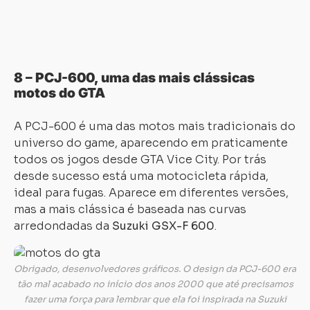
8 – PCJ-600, uma das mais clássicas
motos do GTA
A PCJ-600 é uma das motos mais tradicionais do
universo do game, aparecendo em praticamente
todos os jogos desde GTA Vice City. Por trás
desde sucesso está uma motocicleta rápida,
ideal para fugas. Aparece em diferentes versões,
mas a mais clássica é baseada nas curvas
arredondadas da
Suzuki GSX-F 600
.
Obrigado, desenvolvedores gráficos. O design da PCJ-600 era
tão mal acabado no início dos anos 2000 que até precisamos
fazer uma força para lembrar que ela foi inspirada na Suzuki