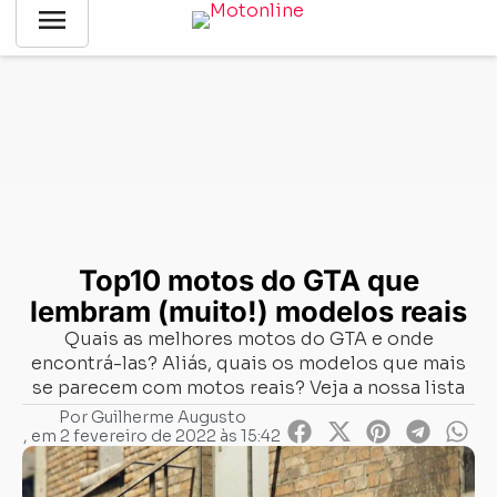
menu
Notícias
-
Divirta-se!
-
Top10 motos do GTA que lembram
(muito!) modelos reais
Top10 motos do GTA que
lembram (muito!) modelos reais
Quais as melhores motos do GTA e onde
encontrá-las? Aliás, quais os modelos que mais
se parecem com motos reais? Veja a nossa lista
Por
Guilherme Augusto
, em
2 fevereiro de 2022 às 15:42