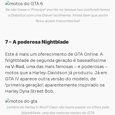
Se não fosse o ‘Principe’ escrito no tanque nos confundiríamos
a Diabolus com uma Diavel facilmente. Ainda bem que assim
ficou quase irreconhecível
7 – A poderosa Nightblade
Este é mais um oferecimento de GTA Online. A
Nightblade de segunda geração é baseadíssima
na
V-Rod
, uma das mais famosas – e poderosas –
motos que a Harley-Davidson já produziu. Já em
GTA IV aparece outra versão do modelo, de
‘primeira geração’, aparentemente inspirado na
Harley Dyna Street Bob.
Lembra da Harley V-Rod? Caso não basta passar os olhos pela
Nightblade, uma das maiores motos do GTA