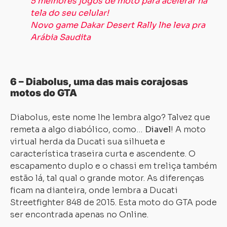
5 melhores jogos de moto para acelerar na
tela do seu celular!
Novo game Dakar Desert Rally lhe leva pra
Arábia Saudita
6 – Diabolus, uma das mais corajosas
motos do GTA
Diabolus, este nome lhe lembra algo? Talvez que
remeta a algo diabólico, como…
Diavel
! A moto
virtual herda da Ducati sua silhueta e
Carregando...
Carregando...
característica traseira curta e ascendente. O
escapamento duplo e o chassi em treliça também
estão lá, tal qual o grande motor. As diferenças
ficam na dianteira, onde lembra a Ducati
Streetfighter 848 de 2015. Esta moto do GTA pode
ser encontrada apenas no Online.