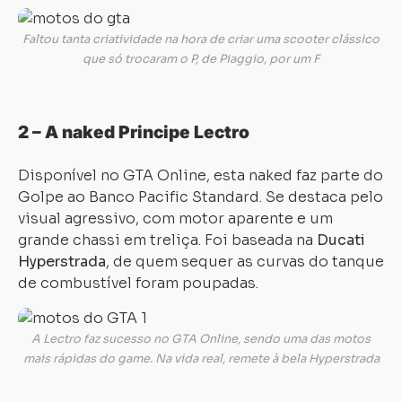
Faltou tanta criatividade na hora de criar uma scooter clássico
que só trocaram o P, de Piaggio, por um F
2 – A naked Principe Lectro
Disponível no GTA Online, esta naked faz parte do
Golpe ao Banco Pacific Standard. Se destaca pelo
visual agressivo, com motor aparente e um
grande chassi em treliça. Foi baseada na
Ducati
Hyperstrada
, de quem sequer as curvas do tanque
de combustível foram poupadas.
A Lectro faz sucesso no GTA Online, sendo uma das motos
mais rápidas do game. Na vida real, remete à bela Hyperstrada