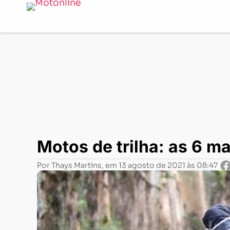
Notícias
-
Offroad
-
Motos de trilha: as 6 mais baratas 
Motos de trilha: as 6 m
Por
Thays Martins
, em
13 agosto de 2021 às 08:47