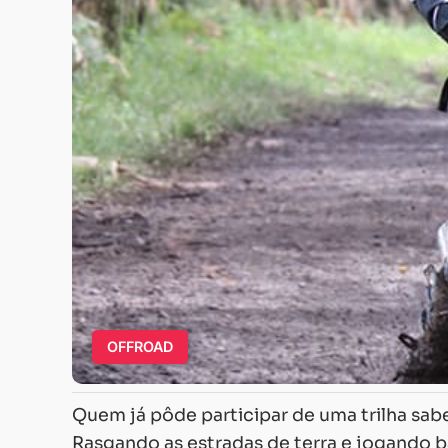
OFFROAD
Quem já pôde participar de uma trilha sabe
Rasgando as estradas de terra e jogando b