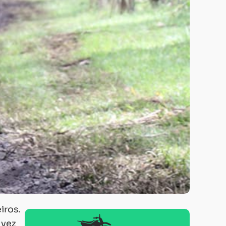
iros.
 vez