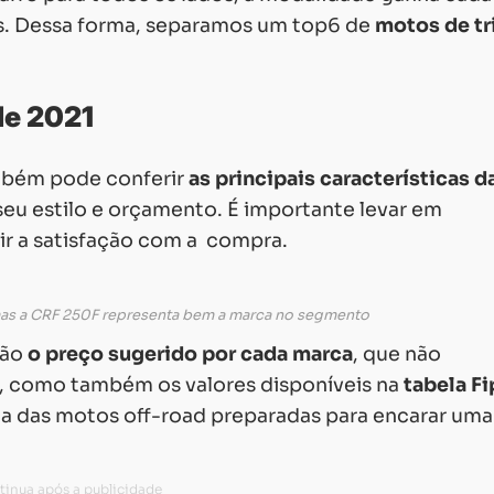
os. Dessa forma, separamos um top6 de
motos de tr
de 2021
ambém pode conferir
as principais características d
eu estilo e orçamento. É importante levar em
ir a satisfação com a compra.
mas a CRF 250F representa bem a marca no segmento
ção
o preço sugerido por cada marca
, que não
o, como também os valores disponíveis na
tabela Fi
sta das motos off-road preparadas para encarar uma