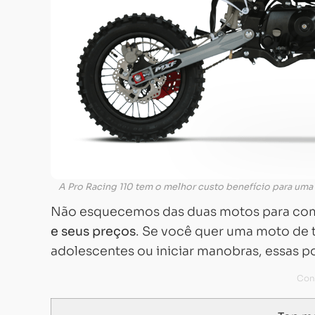
A Pro Racing 110 tem o melhor custo benefício para uma 
Não esquecemos das duas motos para com
e seus preços
. Se você quer uma moto de t
adolescentes ou iniciar manobras, essas 