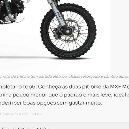
moto de trilha e tem partida elétrica, chassi reforçado e câmbio auto
pletar o top6! Conheça as duas
pit bike da MXF M
rilha pouco menor que o padrão e mais leve, ideal 
podem ser boas opções sem gastar muito.