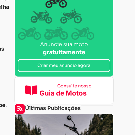
ilha
Anuncie sua moto
as
gratuitamente
Criar meu anuncio agora
Consulte nosso
Guia de Motos
pe
.
Últimas Publicações