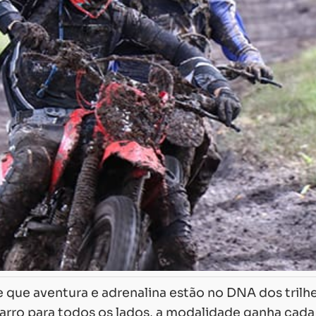
 que aventura e adrenalina estão no DNA dos trilhe
arro para todos os lados, a modalidade ganha cada