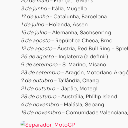
20 de maio
– França, Le Mans
3 de junho
– Itália, Mugello
17 de junho
– Catalunha, Barcelona
1 de julho –
Holanda, Assen
15 de julho
– Alemanha, Sachsenring
5 de agosto
– República Checa, Brno
12 de agosto
– Áustria, Red Bull Ring – Spi
26 de agosto
– Inglaterra (a definir)
9 de setembro
– S. Marino, Misano
23 de setembro
– Aragón, Motorland Arag
7 de outubro
– Tailândia, Chang
21 de outubro –
Japão, Motegi
28 de outubro –
Austrália, Phillip Island
4 de novembro
– Malásia, Sepang
18 de novembro
– Comunidade Valenciana,