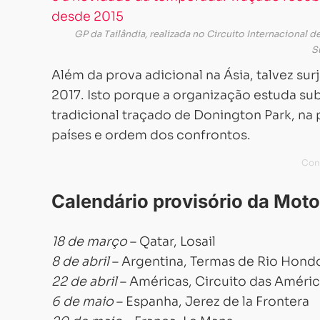
GP da Tailândia, realizada no Circuito Internacional
S
Além da prova adicional na Ásia, talvez su
2017. Isto porque a organização estuda sub
tradicional traçado de Donington Park, na 
países e ordem dos confrontos.
Calendário provisório da Mot
18 de março
– Qatar, Losail
8 de abril
– Argentina, Termas de Rio Hond
22 de abril
– Américas, Circuito das América
6 de maio
– Espanha, Jerez de la Frontera