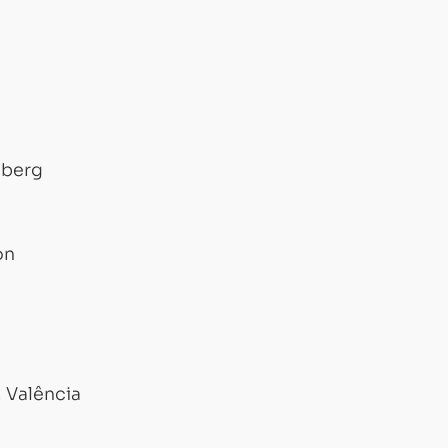
elberg
ón
 Valência