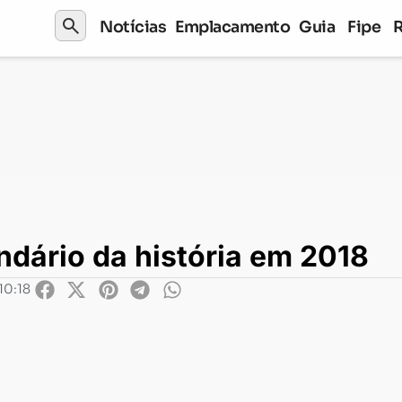
search
Notícias
Emplacamento
Guia
Fipe
rio da história em 2018
ndário da história em 2018
10:18