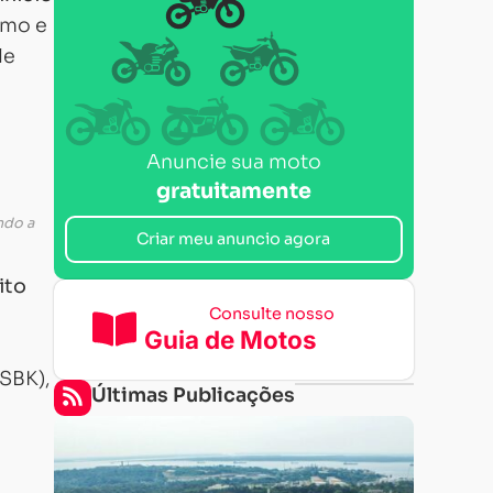
smo e
le
Anuncie sua moto
gratuitamente
ndo a
Criar meu anuncio agora
ito
Consulte nosso
Guia de Motos
SBK),
Últimas Publicações