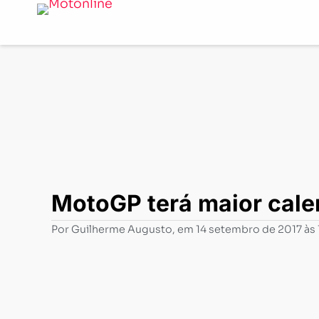
Notícias
-
Motovelocidade
-
MotoGP terá maior calendá
MotoGP terá maior cale
Por
Guilherme Augusto
, em
14 setembro de 2017 às 