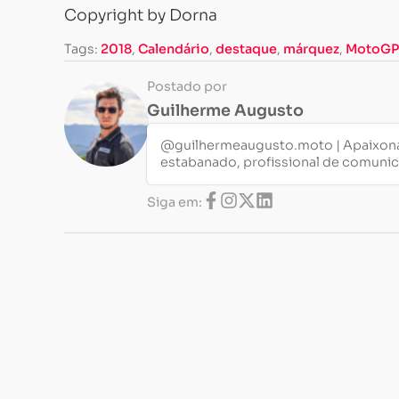
Copyright by Dorna
Tags:
2018
,
Calendário
,
destaque
,
márquez
,
MotoGP
Postado por
Guilherme Augusto
@guilhermeaugusto.moto | Apaixona
estabanado, profissional de comuni
Siga em: