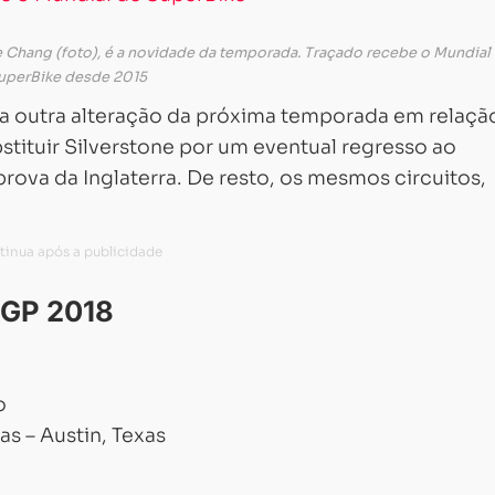
 de Chang (foto), é a novidade da temporada. Traçado recebe o Mundial
uperBike desde 2015
Carregando...
Carregando...
rja outra alteração da próxima temporada em relaçã
stituir Silverstone por um eventual regresso ao
prova da Inglaterra. De resto, os mesmos circuitos,
oGP 2018
o
s – Austin, Texas