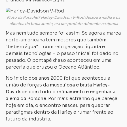
Moto da Porsche? Harley-Davidson V-Rod deixou a mídia e os
clientes de boca aberta, era um produto diferente na época
Mas nem tudo sempre foi assim. Se agora a marca
norte-americana tem motores que também
“bebem água” – com refrigeração líquida e
demais tecnologias – o passo inicial foi dado no
passado. O pontapé disso aconteceu em uma
parceria que cruzou o Oceano Atlântico.
No início dos anos 2000 foi que aconteceu a
união de forças da
musculosa e bruta Harley-
Davidson com todo o refinamento e engenharia
alemã da Porsche
. Por mais estranho que pareça
hoje em dia, o encontro nasceu para quebrar
paradigmas dentro da Harley e rumar frente ao
futuro da indústria.