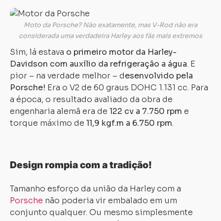
Moto da Porsche? Não exatamente, mas V-Rod não era
considerada uma verdadeira Harley aos fãs mais extremos
Sim, lá estava
o primeiro motor da Harley-
Davidson com auxílio da refrigeração a água
. E
pior – na verdade melhor – d
esenvolvido pela
Porsche!
Era o V2 de 60 graus DOHC 1.131 cc. Para
a época, o resultado avaliado da obra de
engenharia alemã era de
122 cv a 7.750 rpm
e
torque máximo de
1
1,9 kgf.m a 6.750 rpm
.
Design rompia com a tradição!
Tamanho esforço da união da Harley com a
Porsche
não poderia vir embalado em um
conjunto qualquer. Ou mesmo simplesmente