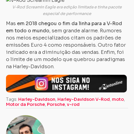
V-Rod Screamin Eagle era edição limitada e tinha pacote
especial de performance
Mas
em 2018 chegou o fim da linha para a V-Rod
em todo o mundo
, sem grande alarme. Rumores
nos meios especializados citam os padrões de
emissões Euro 4 como responsáveis. Outro fator
indicado era a diminuição das vendas. Enfim, foi
o limite de um modelo que quebrou paradigmas
na Harley-Davidson.
Tags:
Harley-Davidson
,
Harley-Davidson V-Rod
,
moto
,
Motor da Porsche
,
Porsche
,
v-rod