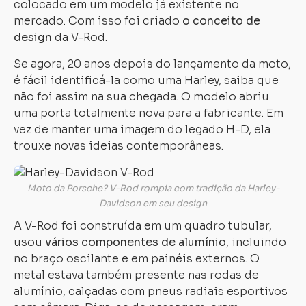
colocado em um modelo já existente no
mercado. Com isso foi criado
o conceito de
design
da V-Rod.
Se agora, 20 anos depois do lançamento da moto,
é fácil identificá-la como uma Harley, saiba que
não foi assim na sua chegada. O modelo abriu
uma porta totalmente nova para a fabricante. Em
vez de manter uma imagem do legado H-D, ela
trouxe novas ideias contemporâneas.
Moto da Porsche? V-Rod rompia com tradição da Harley-
Davidson em seu design
A V-Rod foi construída em um quadro tubular,
Carregando...
Carregando...
usou
vários componentes de alumínio
, incluindo
no braço oscilante e em painéis externos. O
metal estava também presente nas rodas de
alumínio, calçadas com pneus radiais esportivos