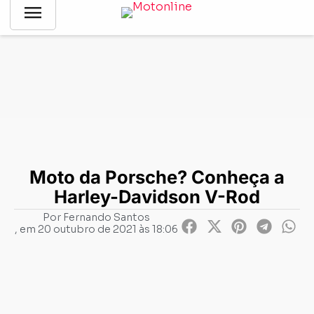
menu
Notícias
-
Divirta-se!
-
Moto da Porsche? Conheça a Harley-
Davidson V-Rod
Moto da Porsche? Conheça a
Harley-Davidson V-Rod
Por
Fernando Santos
, em
20 outubro de 2021 às 18:06