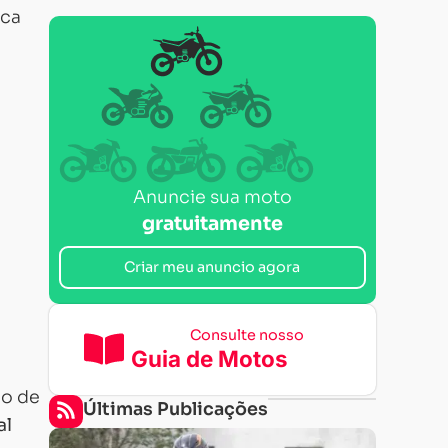
rca
Anuncie sua moto
gratuitamente
Criar meu anuncio agora
Consulte nosso
Guia de Motos
do de
Últimas Publicações
al