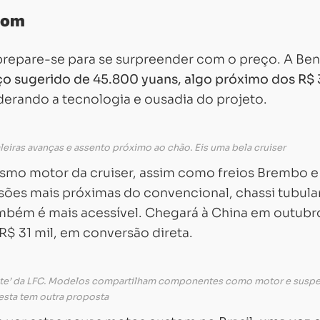
tom
prepare-se para se surpreender com o preço. A Be
o sugerido de 45.800 yuans, algo próximo dos R$ 
derando a tecnologia e ousadia do projeto.
leiras avanças e assento próximo ao chão. Eis uma bela cruiser
esmo motor da cruiser, assim como freios Brembo e
sões mais próximas do convencional, chassi tubula
ambém é mais acessível. Chegará à China em outubr
 R$ 31 mil, em conversão direta.
nte’ da LFC. Modelos compartilham componentes como motor e susp
esta tem outra proposta