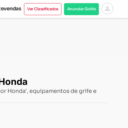
person
Revendas
Ver Classificados
Anunciar Grátis
 Honda
r Honda', equipamentos de grife e