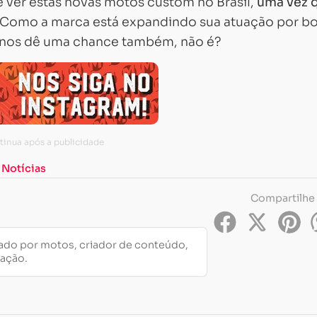
 ver estas novas motos custom no Brasil,
uma vez 
 Como a marca está expandindo sua atuação por b
 nos dê uma chance também, não é?
,
Notícias
Compartilhe
do por motos, criador de conteúdo,
cação.