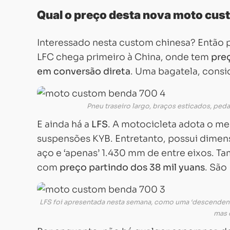
Qual o preço desta nova moto cus
Interessado nesta custom chinesa? Então 
LFC chega primeiro à China, onde tem
preç
em conversão direta
. Uma bagatela, consi
Pneu traseiro largo, braços esticados, peda
E ainda há a
LFS
. A motocicleta adota o m
suspensões KYB. Entretanto, possui dimen
aço e ‘apenas’ 1.430 mm de entre eixos. T
com
preço partindo dos 38 mil yuans
. São
LFS foi apresentada nesta semana, como uma ‘descende
mas 