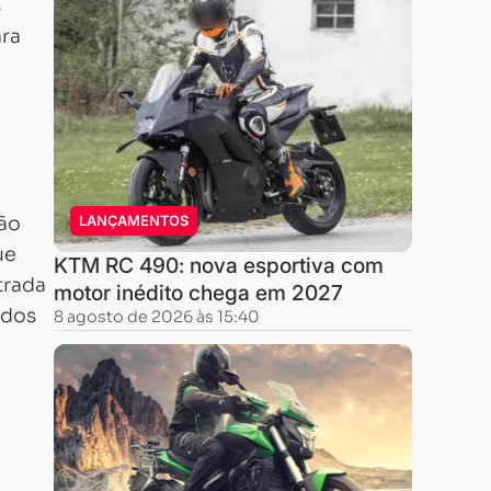
s
ara
são
LANÇAMENTOS
ue
KTM RC 490: nova esportiva com
trada
motor inédito chega em 2027
 dos
8 agosto de 2026 às 15:40