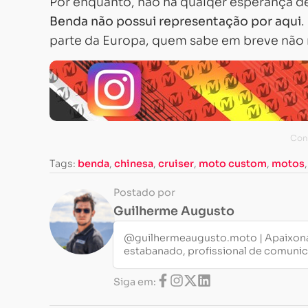
Por enquanto, não há qualqer esperança de
Benda não possui representação por aqui
.
parte da Europa, quem sabe em breve não
Tags:
benda
,
chinesa
,
cruiser
,
moto custom
,
motos
Postado por
Guilherme Augusto
@guilhermeaugusto.moto | Apaixona
estabanado, profissional de comuni
Siga em: