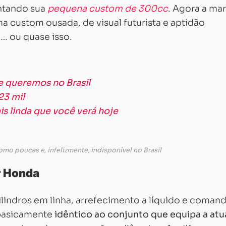
entando sua
pequena custom de 300cc
. Agora a ma
a custom ousada, de visual futurista e aptidão
… ou quase isso.
 queremos no Brasil
23 mil
s linda que você verá hoje
o poucas e, infelizmente, indisponível no Brasil
r Honda
lindros em linha, arrefecimento a líquido e coman
 basicamente
idêntico ao conjunto que equipa a atu