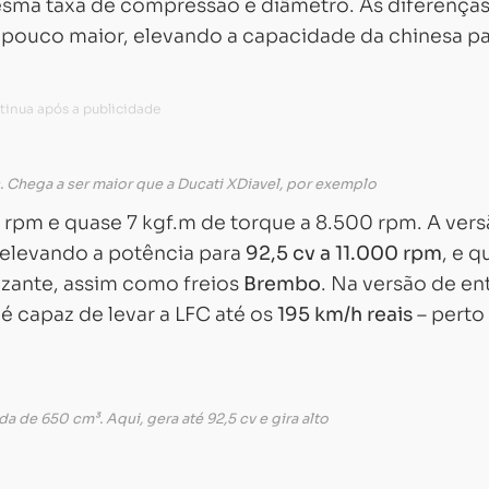
esma taxa de compressão e diâmetro. As diferença
 pouco maior, elevando a capacidade da chinesa p
Chega a ser maior que a Ducati XDiavel, por exemplo
 rpm e quase 7 kgf.m de torque a 8.500 rpm. A ver
, elevando a potência para
92,5 cv a 11.000 rpm
, e q
izante, assim como freios
Brembo
. Na versão de en
 é capaz de levar a LFC até os
195 km/h reais
– perto
a de 650 cm³. Aqui, gera até 92,5 cv e gira alto