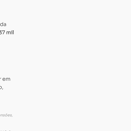
nda
37 mil
r em
o,
ensões,