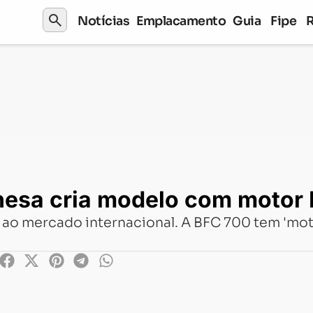
search
Notícias
Emplacamento
Guia
Fipe
cria modelo com motor Honda
nesa cria modelo com motor
o mercado internacional. A BFC 700 tem 'moto