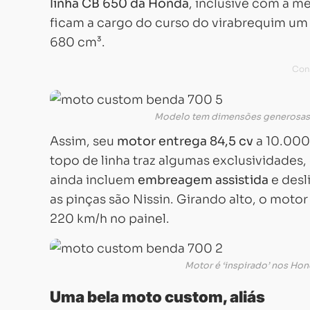
linha CB 650 da Honda
, inclusive com a m
ficam a cargo do curso do virabrequim um
680 cm³.
Modelo tem dimensões generosas. 
Assim, seu
motor entrega 84,5 cv
a 10.000
topo de linha traz algumas exclusividades
ainda incluem
embreagem assistida
e desl
as pinças são Nissin. Girando alto, o motor
220 km/h no painel.
Motor é ‘inspirado’ nos Hond
Uma bela moto custom, aliás