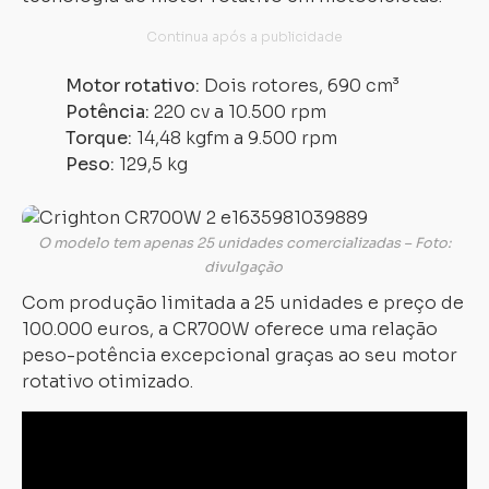
Motor rotativo:
Dois rotores, 690 cm³
Potência:
220 cv a 10.500 rpm
Torque:
14,48 kgfm a 9.500 rpm
Peso:
129,5 kg
Carregando...
Carregando...
O modelo tem apenas 25 unidades comercializadas – Foto:
divulgação
Com produção limitada a 25 unidades e preço de
100.000 euros, a CR700W oferece uma relação
peso-potência excepcional graças ao seu motor
rotativo otimizado.