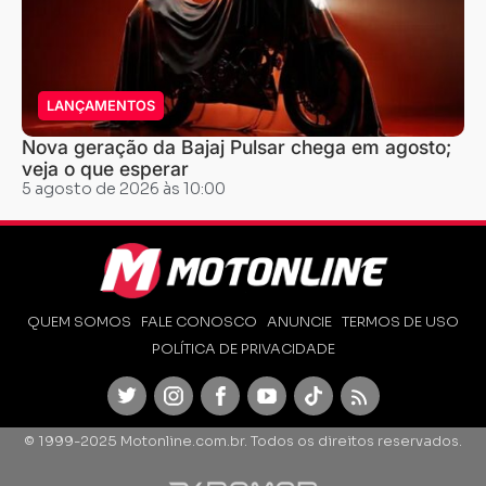
LANÇAMENTOS
Nova geração da Bajaj Pulsar chega em agosto;
veja o que esperar
5 agosto de 2026 às 10:00
QUEM SOMOS
FALE CONOSCO
ANUNCIE
TERMOS DE USO
POLÍTICA DE PRIVACIDADE
Twitter
Instagram
Facebook
Youtube
TikTok
Feed
© 1999-2025 Motonline.com.br. Todos os direitos reservados.