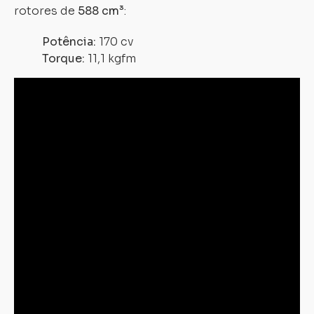
rotores de
588 cm³
:
Potência:
170 cv
Torque:
11,1 kgfm