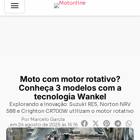
menu
Notícias
-
Gerais
-
Moto com motor rotativo? Conheça 3
modelos com a tecnologia Wankel
Moto com motor rotativo?
Conheça 3 modelos com a
tecnologia Wankel
Explorando a Inovação: Suzuki RE5, Norton NRV
588 e Crighton CR700W utilizam o motor rotativo
Por
Marcelo Garcia
, em
24 agosto de 2025 às 16:16