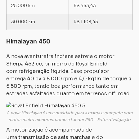
25.000 km
R$ 453,43
30.000 km
R$ 1.108,45
Himalayan 450
A nova aventureira indiana estreia o motor
Sherpa 452 cc
, primeiro da Royal Enfield
com
refrigeração líquida
. Esse propulsor
entrega
40 cv a 8.000 rpm e 4,0 kgfm de torque a
5.500 rpm
, tendo boa performance tanto em
Carregando...
Carregando...
estradas asfaltadas quanto em terrenos off-road.
A nova Himalayan é uma novidade para a marca e compete com
motos muito menores, como a Lander 250 – Foto: divulgação
A motorização é acompanhada de
uma
transmissão de seis marchas
e do