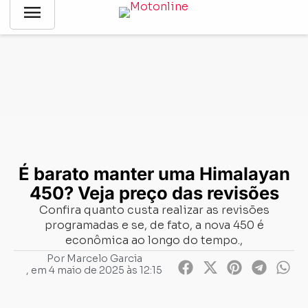
menu
Notícias
-
Sem categoria
-
É barato manter uma Himalayan
450? Veja preço das revisões
É barato manter uma Himalayan
450? Veja preço das revisões
Confira quanto custa realizar as revisões
programadas e se, de fato, a nova 450 é
econômica ao longo do tempo.,
Por
Marcelo Garcia
, em
4 maio de 2025 às 12:15