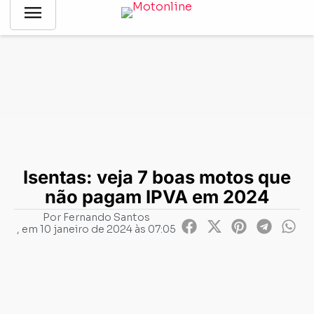
menu
Notícias
-
Mercado
-
Isentas: veja 7 boas motos que não
pagam IPVA em 2024
Isentas: veja 7 boas motos que
não pagam IPVA em 2024
Por
Fernando Santos
, em
10 janeiro de 2024 às 07:05