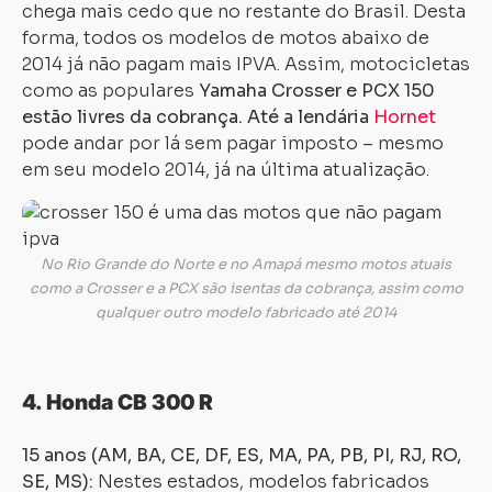
chega mais cedo que no restante do Brasil. Desta
forma, todos os modelos de motos abaixo de
2014 já não pagam mais IPVA. Assim, motocicletas
como as populares
Yamaha Crosser e PCX 150
estão livres da cobrança. Até a lendária
Hornet
pode andar por lá sem pagar imposto – mesmo
em seu modelo 2014, já na última atualização.
No Rio Grande do Norte e no Amapá mesmo motos atuais
como a Crosser e a PCX são isentas da cobrança, assim como
qualquer outro modelo fabricado até 2014
4. Honda CB 300 R
15 anos (AM, BA, CE, DF, ES, MA, PA, PB, PI, RJ, RO,
SE, MS):
Nestes estados, modelos fabricados