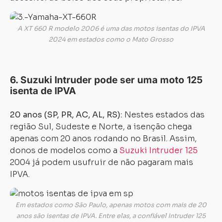
Carregando...
Carregando...
A XT 660 R modelo 2006 é uma das motos isentas do IPVA
2024 em estados como o Mato Grosso
6. Suzuki Intruder pode ser uma moto 125
isenta de IPVA
20 anos (SP, PR, AC, AL, RS):
Nestes estados das
região Sul, Sudeste e Norte, a isenção chega
apenas com 20 anos rodando no Brasil. Assim,
donos de modelos como a
Suzuki Intruder 125
2004 já podem usufruir de não pagaram mais
IPVA.
Em estados como São Paulo, apenas motos com mais de 20
anos são isentas de IPVA. Entre elas, a confiável Intruder 125