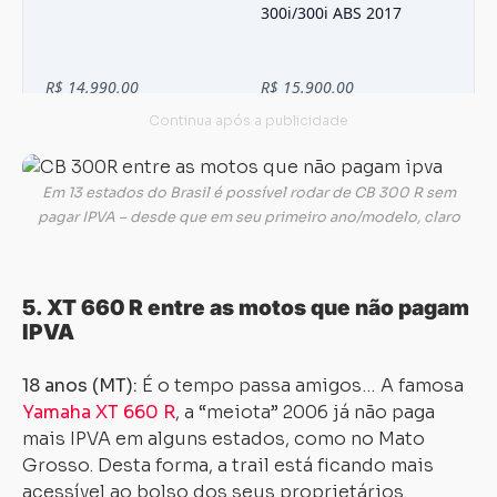
Em 13 estados do Brasil é possível rodar de CB 300 R sem
pagar IPVA – desde que em seu primeiro ano/modelo, claro
5. XT 660 R entre as motos que não pagam
IPVA
18 anos (MT):
É o tempo passa amigos… A famosa
Yamaha XT 660 R
, a “meiota” 2006 já não paga
mais IPVA em alguns estados, como no Mato
Grosso. Desta forma, a trail está ficando mais
acessível ao bolso dos seus proprietários.