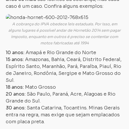
caso é um caso. Confira alguns exemplos:
A cobrança do IPVA obedece leis estaduais. Por isso, em
alguns lugares é possível andar de Hornetão 2014 sem pagar
imposto, enquanto em outros é preciso se contentar com
motos fabricadas até 1994
10 anos:
Amapá e Rio Grande do Norte
15 anos:
Amazonas, Bahia, Ceará, Distrito Federal,
Espírito Santo, Maranhão, Pará, Paraíba, Piauí, Rio
de Janeiro, Rondônia, Sergipe e Mato Grosso do
Sul.
18 anos:
Mato Grosso
20 anos:
São Paulo, Paraná, Acre, Alagoas e Rio
Grande do Sul.
30 anos:
Santa Catarina, Tocantins. Minas Gerais
entra na regra, mas exige que sejam emplacados
com placa preta.