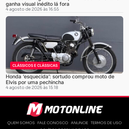
ganha visual inédito lá fora
4 agosto de 2026 às 16:55
CLÁSSICOS E CLÁSSICAS
Honda ‘esquecida’: sortudo comprou moto de
Elvis por uma pechincha
4 agosto de 2026 às 15:18
QUEM SOMOS
FALE CONOSCO
ANUNCIE
TERMOS DE USO