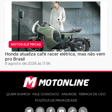
MOTOS ELÉTRICAS
Honda atualiza café racer elétrica, mas não vem
pro Brasil
8 agosto de 2026 às 11:56
QUEM SOMOS
FALE CONOSCO
ANUNCIE
TERMOS DE USO
POLÍTICA DE PRIVACIDADE
Twitter
Instagram
Facebook
Youtube
TikTok
Feed