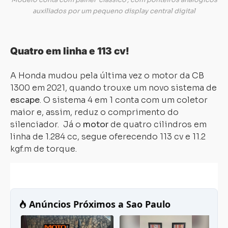
Modelo conta com painel ‘clássico’, com ponteiros analógicos
auxiliados por um pequeno display central digital
Quatro em linha e 113 cv!
A Honda mudou pela última vez o motor da CB
1300 em 2021, quando trouxe um novo sistema de
escape
. O sistema 4 em 1 conta com um coletor
maior e, assim, reduz o comprimento do
silenciador. Já o
motor
de quatro cilindros em
linha de 1.284 cc, segue oferecendo 113 cv e 11.2
kgf.m de torque.