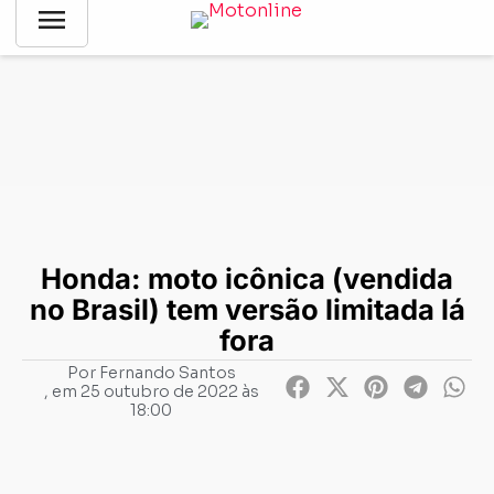
menu
Notícias
-
Lançamentos
-
Honda: moto icônica (vendida no
Brasil) tem versão limitada lá fora
Honda: moto icônica (vendida
no Brasil) tem versão limitada lá
fora
Por
Fernando Santos
, em
25 outubro de 2022 às
18:00