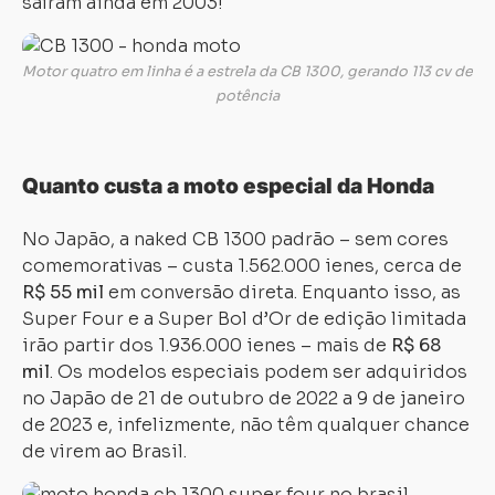
saíram ainda em 2003!
Carregando...
Carregando...
Motor quatro em linha é a estrela da CB 1300, gerando 113 cv de
potência
Quanto custa a moto especial da Honda
No Japão, a naked CB 1300 padrão – sem cores
comemorativas – custa 1.562.000 ienes, cerca de
R$ 55 mil
em conversão direta. Enquanto isso, as
Super Four e a Super Bol d’Or de edição limitada
irão partir dos 1.936.000 ienes – mais de
R$ 68
mil
. Os modelos especiais podem ser adquiridos
no Japão de 21 de outubro de 2022 a 9 de janeiro
de 2023 e, infelizmente, não têm qualquer chance
de virem ao Brasil.