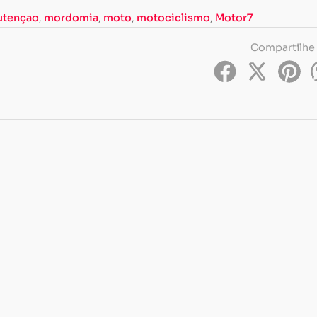
Carregando...
Carregando...
utençao
,
mordomia
,
moto
,
motociclismo
,
Motor7
Compartilhe