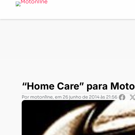
Notícias
-
News
-
“Home Care” para Motos em São Pau
“Home Care” para Moto
Por
motonline
, em
26 junho de 2014 às 21:56