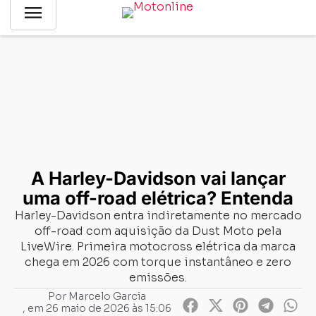
menu
Notícias
-
Gerais
-
A Harley-Davidson vai lançar uma off-road
elétrica? Entenda
A Harley-Davidson vai lançar
uma off-road elétrica? Entenda
Harley-Davidson entra indiretamente no mercado
off-road com aquisição da Dust Moto pela
LiveWire. Primeira motocross elétrica da marca
chega em 2026 com torque instantâneo e zero
emissões.
Por
Marcelo Garcia
, em
26 maio de 2026 às 15:06