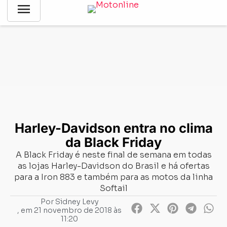
menu
Notícias
-
Mercado
-
Harley-Davidson entra no clima da Black
Friday
Harley-Davidson entra no clima
da Black Friday
A Black Friday é neste final de semana em todas
as lojas Harley-Davidson do Brasil e há ofertas
para a Iron 883 e também para as motos da linha
Softail
Por
Sidney Levy
, em
21 novembro de 2018 às
11:20