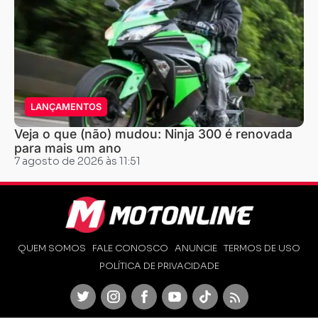
LANÇAMENTOS
Veja o que (não) mudou: Ninja 300 é renovada
para mais um ano
7 agosto de 2026 às 11:51
QUEM SOMOS
FALE CONOSCO
ANUNCIE
TERMOS DE USO
POLÍTICA DE PRIVACIDADE
Twitter
Instagram
Facebook
Youtube
TikTok
Feed