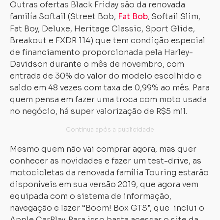
Outras ofertas Black Friday são da renovada
familía Softail (Street Bob,
Fat Bob
Softail Slim,
,
Fat Boy, Deluxe, Heritage Classic, Sport Glide,
Breakout e FXDR 114) que tem condição especial
de financiamento proporcionada pela Harley-
Davidson durante o mês de novembro, com
entrada de 30% do valor do modelo escolhido e
saldo em 48 vezes com taxa de 0,99% ao mês. Para
quem pensa em fazer uma troca com moto usada
no negócio, há super valorização de R$5 mil.
Mesmo quem não vai comprar agora, mas quer
conhecer as novidades e fazer um test-drive, as
motocicletas da renovada família Touring estarão
disponíveis em sua versão 2019, que agora vem
equipada com o sistema de informação,
navegação e lazer “Boom! Box GTS”, que inclui o
Apple CarPlay. Para isso basta acessar o site da