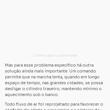
o
ca
s
o
ba
n
ci
tr
Mas para esse problema específico há outra
solução ainda mais importante. Um comando
permite que na marcha lenta, quando em longo
espaço de tempo, nas grandes cidades, se possa
desligar o cilindro traseiro, mantendo mínimo o
aquecimento sob o banco.
Todo fluxo de ar foi reprojetado para favorecer o