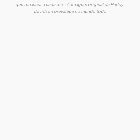
in
que renascer a cada dia – A imagem original da Harley-
p
Davidson prevalece no mundo todo
os
n
fa
po
si.
D
q
as
ve
di
pa
a
ma
n
Br
na
di