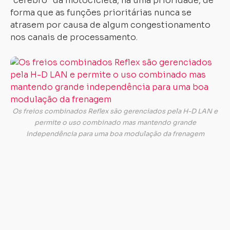
“cérebro” da motocicleta, há uma prioridade, de
forma que as funções prioritárias nunca se
atrasem por causa de algum congestionamento
nos canais de processamento.
Es
pr
pe
t
a
Os freios combinados Reflex são gerenciados pela H-D LAN e
ad
permite o uso combinado mas mantendo grande
d
independência para uma boa modulação da frenagem
fr
Re
e
q
ao
ac
o
tr