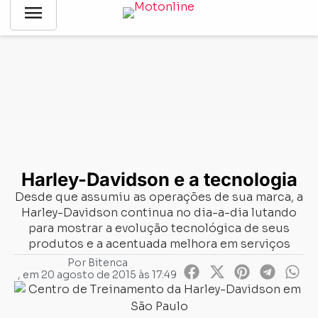
menu
Notícias
-
Tecnologia
-
Harley-Davidson e a tecnologia
Harley-Davidson e a tecnologia
Desde que assumiu as operações de sua marca, a
Harley-Davidson continua no dia-a-dia lutando
para mostrar a evolução tecnológica de seus
produtos e a acentuada melhora em serviços
Por
Bitenca
, em
20 agosto de 2015 às 17:49