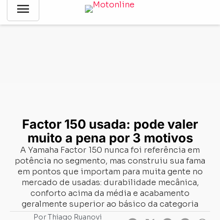
menu
Notícias
-
análise de produto
-
Factor 150 usada: pode valer
muito a pena por 3 motivos
Factor 150 usada: pode valer
muito a pena por 3 motivos
A Yamaha Factor 150 nunca foi referência em
potência no segmento, mas construiu sua fama
em pontos que importam para muita gente no
mercado de usadas: durabilidade mecânica,
conforto acima da média e acabamento
geralmente superior ao básico da categoria
Por
Thiago Ruanovi