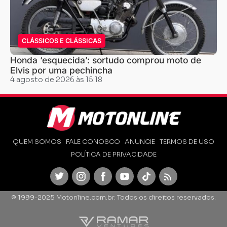
CLÁSSICOS E CLÁSSICAS
Honda ‘esquecida’: sortudo comprou moto de
Elvis por uma pechincha
4 agosto de 2026 às 15:18
QUEM SOMOS
FALE CONOSCO
ANUNCIE
TERMOS DE USO
POLÍTICA DE PRIVACIDADE
Twitter
Instagram
Facebook
Youtube
TikTok
Feed
© 1999-2025 Motonline.com.br. Todos os direitos reservados.