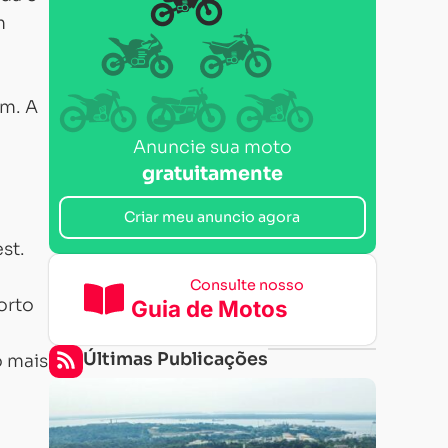
m
em. A
Anuncie sua moto
gratuitamente
Criar meu anuncio agora
st.
Consulte nosso
orto
Guia de Motos
Últimas Publicações
o mais