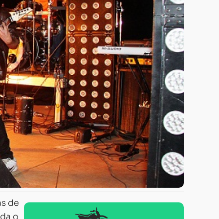
as de
ada o