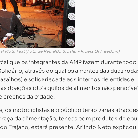
rial Moto Fest (Foto de Reinaldo Brosler - Riders Of Freedom)
cial que os integrantes da AMP fazem durante todo
olidário, através do qual os amantes das duas roda
asalhos) e solidariedade aos internos de entidade
as doações (dois quilos de alimentos não perecívei
Carregando...
Carregando...
 e creches da cidade.
os motociclistas e o público terão várias atrações
; praça da alimentação; tendas com produtos de cou
 do Trajano, estará presente. Arlindo Neto explicou