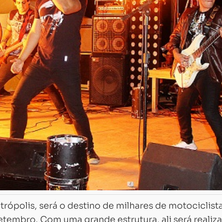
rópolis, será o destino de milhares de motociclist
etembro. Com uma grande estrutura, ali será realiz