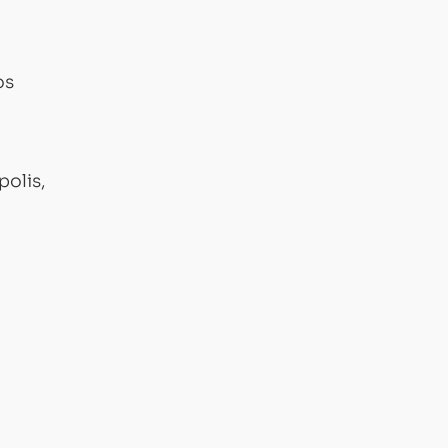
os
polis,