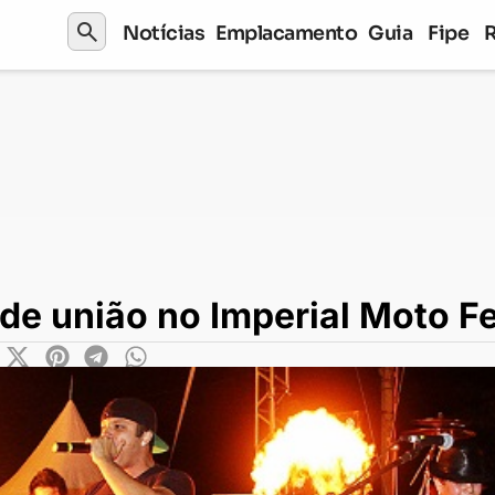
search
Notícias
Emplacamento
Guia
Fipe
ião no Imperial Moto Fest
de união no Imperial Moto F