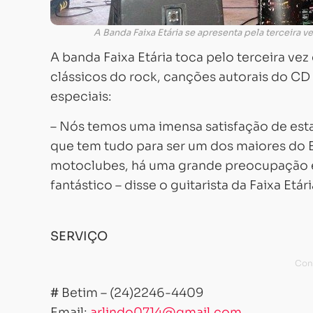
A Banda Faixa Etária se apresenta pela terceira 
A banda Faixa Etária toca pelo terceira vez
clássicos do rock, canções autorais do CD 
especiais:
– Nós temos uma imensa satisfação de esta
que tem tudo para ser um dos maiores do B
motoclubes, há uma grande preocupação em
fantástico – disse o guitarista da Faixa Etár
SERVIÇO
#
Betim – (24)2246-4409
Email:
arlindo0714@gmail.com