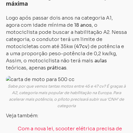
máxima
Logo após passar dois anos na categoria A1,
agora com idade mínima de
18 anos
, o
motociclista pode buscar a habilitação A2. Nessa
categoria, o condutor terá um limite de
Carregando...
Carregando...
motocicletas com até 35kw (
47cv
) de potência e
a uma proporção peso-potência de 0,2 kw/kg,
Assim, o motociclista não terá mais
aulas
teóricas, apenas
práticas
.
Sabe por que vemos tantas motos entre 45 e 47 cv? É graças à
A2, categoria mais popular de habilitação na Europa. Para
acelerar mais potência, o piloto precisará subir sua ‘CNH’ de
categoria
Veja também:
Com a nova lei, scooter elétrica precisa de