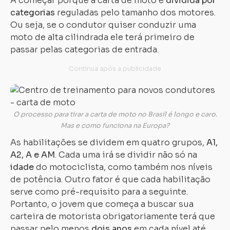
A começar porque a carta de moto é
dividida por
categorias
reguladas pelo tamanho dos motores.
Ou seja, se o condutor quiser conduzir uma
moto de alta cilindrada ele terá primeiro de
passar pelas categorias de entrada.
O processo para tirar a carta de moto no Brasil é longo e caro.
Mas e como funciona na Europa?
As habilitações se dividem em quatro grupos,
A1,
A2, A e AM
. Cada uma irá se dividir não só na
idade
do motociclista, como também nos níveis
de potência. Outro fator é que cada habilitação
serve como pré-requisito para a seguinte.
Portanto, o jovem que começa a buscar sua
carteira de motorista obrigatoriamente terá que
passar pelo menos
dois anos
em cada nível até