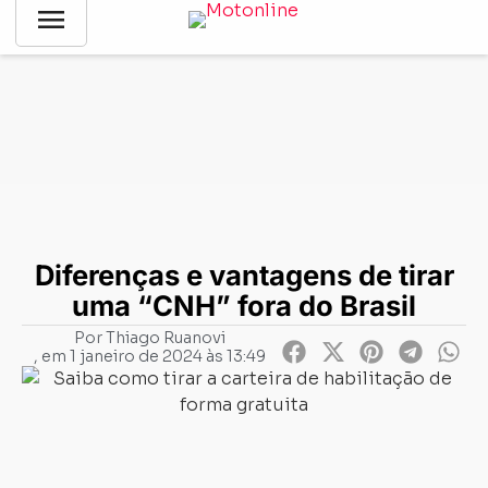
menu
Notícias
-
Lançamentos
-
Diferenças e vantagens de tirar uma
“CNH” fora do Brasil
Diferenças e vantagens de tirar
uma “CNH” fora do Brasil
Por
Thiago Ruanovi
, em
1 janeiro de 2024 às 13:49