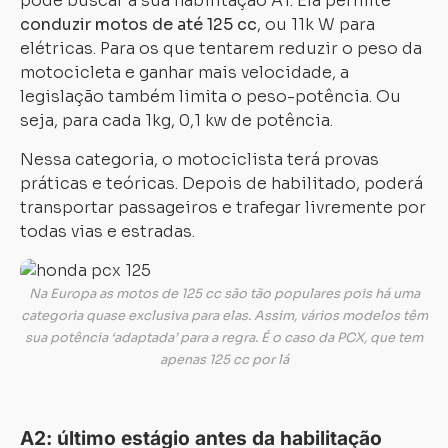
pode buscar a sua habilitação A1. Ela permite
conduzir motos de até 125 cc
, ou 11k W para
elétricas. Para os que tentarem reduzir o peso da
motocicleta e ganhar mais velocidade, a
legislação também limita o peso-potência. Ou
seja, para cada 1kg, 0,1 kw de potência.
Nessa categoria, o motociclista terá provas
práticas e teóricas. Depois de habilitado, poderá
transportar passageiros e trafegar livremente por
todas vias e estradas.
Na Europa as motos de 125 cc são tão populares pois há uma
categoria quase exclusiva para elas. Assim, vários modelos têm
sua potência ‘adaptada’ para a regra. É o caso da PCX, que tem
apenas 125 cc por lá
A2: último estágio antes da habilitação