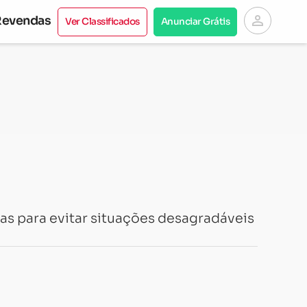
person
Revendas
Ver Classificados
Anunciar Grátis
cas para evitar situações desagradáveis