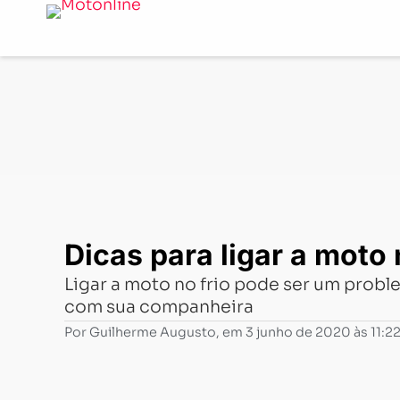
Notícias
-
Dica
-
Dicas para ligar a moto no frio [vídeo]
Dicas para ligar a moto 
Ligar a moto no frio pode ser um proble
com sua companheira
Por
Guilherme Augusto
, em
3 junho de 2020 às 11:2