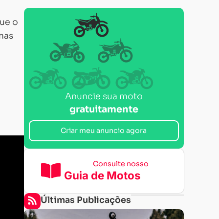
ue o
mas
Anuncie sua moto
gratuitamente
Criar meu anuncio agora
Consulte nosso
Guia de Motos
Últimas Publicações