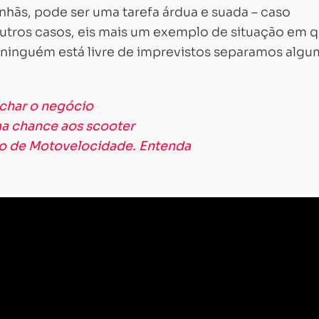
nhãs, pode ser uma tarefa árdua e suada – caso
utros casos, eis mais um exemplo de situação em q
 ninguém está livre de imprevistos separamos algu
echar o negócio
ma chance aos scooter
ro de Motovelocidade. Entenda