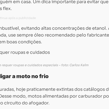
nguém em casa. Um dica importante para evitar que 
 flex.
ombustível, evitando altas concentrações de etanol.
rada, use sempre óleo recomendado pelo fabricante
 em boas condições.
 requer roupas e cuidados especiais – foto: Carlos Kelm
ligar a moto no frio
adas, hoje praticamente extintas dos catálogos 
 Desse modo, motos alimentadas por carburador 
Carregando...
Carregando...
ao circuito do afogador.