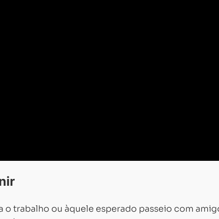
nir
ra o trabalho ou àquele esperado passeio com amig