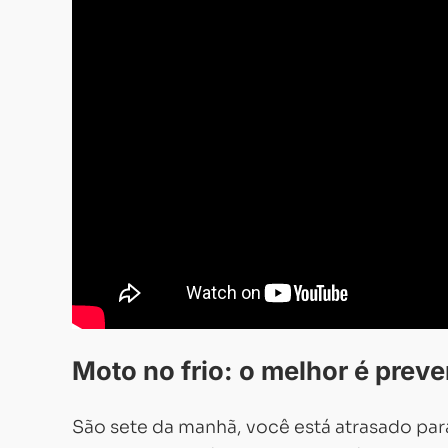
Moto no frio: o melhor é preve
São sete da manhã, você está atrasado pa