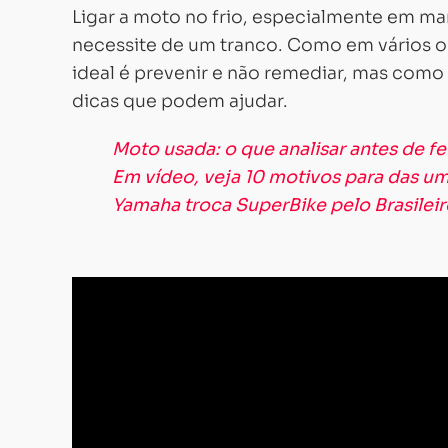
Ligar a moto no frio, especialmente em ma
necessite de um tranco. Como em vários o
ideal é prevenir e não remediar, mas como
dicas que podem ajudar.
Moto usada: o que analisar antes de f
Em vídeo, veja 10 motivos para das u
Yamaha troca SuperBike pelo Brasilei