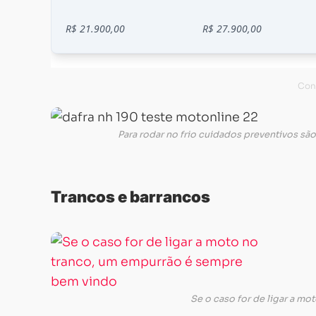
Para rodar no frio cuidados preventivos são
Trancos e barrancos
Caso
a
moto
não
Se o caso for de ligar a m
ligue,