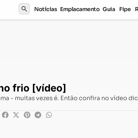
search
Notícias
Emplacamento
Guia
Fipe
no frio [vídeo]
ma - muitas vezes é. Então confira no vídeo di
2