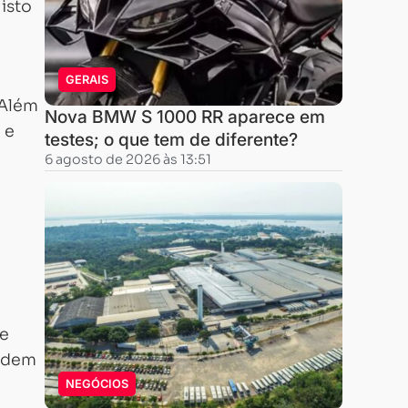
isto
GERAIS
 Além
Nova BMW S 1000 RR aparece em
 e
testes; o que tem de diferente?
6 agosto de 2026 às 13:51
de
podem
NEGÓCIOS