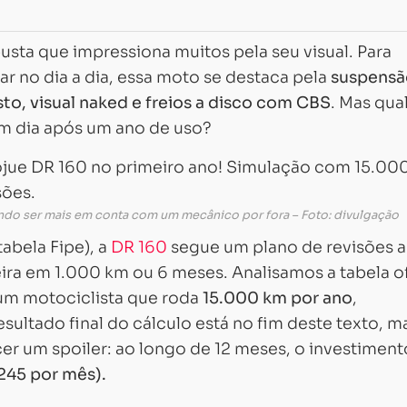
busta que impressiona muitos pela seu visual. Para
r no dia a dia, essa moto se destaca pela
suspensã
sto, visual naked e freios a disco com CBS
. Mas qual
m dia após um ano de uso?
ndo ser mais em conta com um mecânico por fora – Foto: divulgação
abela Fipe), a
DR 160
segue um plano de revisões a
eira em 1.000 km ou 6 meses. Analisamos a tabela of
um motociclista que roda
15.000 km por ano
,
ltado final do cálculo está no fim deste texto, m
r um spoiler: ao longo de 12 meses, o investiment
 245 por mês).