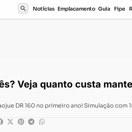
search
Notícias
Emplacamento
Guia
Fipe
nto custa manter uma Haojue DR 160 0km
ês? Veja quanto custa mant
ojue DR 160 no primeiro ano! Simulação com 1