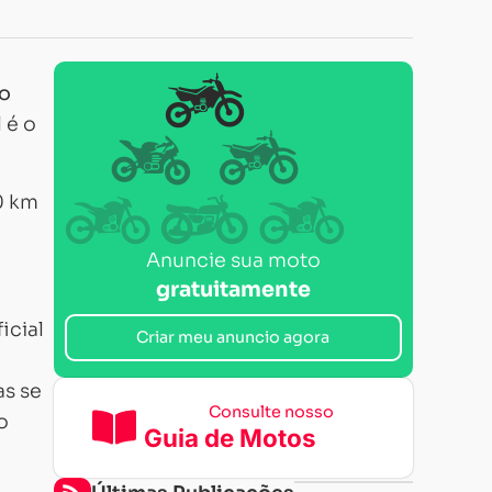
o
 é o
Anuncie sua moto
gratuitamente
icial
Criar meu anuncio agora
as se
Consulte nosso
o
Guia de Motos