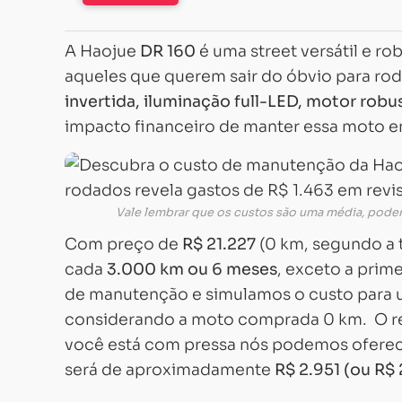
A Haojue
DR 160
é uma street versátil e ro
aqueles que querem sair do óbvio para roda
invertida, iluminação full-LED, motor robu
impacto financeiro de manter essa moto e
Vale lembrar que os custos são uma média, pode
Com preço de
R$ 21.227
(0 km, segundo a t
cada
3.000 km ou 6 meses
, exceto a prim
de manutenção e simulamos o custo para 
considerando a moto comprada 0 km. O resu
você está com pressa nós podemos oferece
será de aproximadamente
R$ 2.951 (ou R$