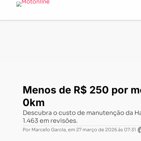
Notícias
-
Gerais
-
Menos de R$ 250 por mês? Veja qua
Menos de R$ 250 por m
0km
Descubra o custo de manutenção da Ha
1.463 em revisões.
Por
Marcelo Garcia
, em
27 março de 2026 às 07:31