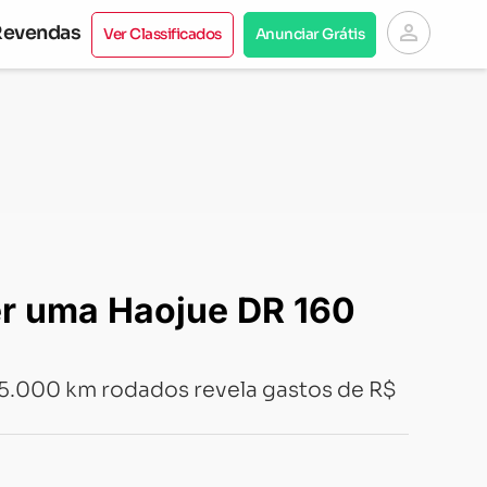
person
Revendas
Ver Classificados
Anunciar Grátis
er uma Haojue DR 160
5.000 km rodados revela gastos de R$