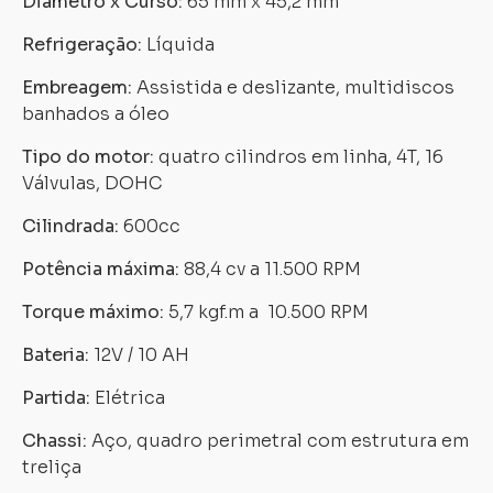
Diâmetro x Curso:
65 mm x 45,2 mm
Refrigeração:
Líquida
Carregando...
Carregando...
Embreagem:
Assistida e deslizante, multidiscos
banhados a óleo
Tipo do motor:
quatro cilindros em linha, 4T, 16
Válvulas, DOHC
Cilindrada:
600cc
Potência máxima:
88,4 cv a 11.500 RPM
Torque máximo:
5,7 kgf.m a 10.500 RPM
Bateria:
12V / 10 AH
Partida:
Elétrica
Chassi:
Aço, quadro perimetral com estrutura em
treliça