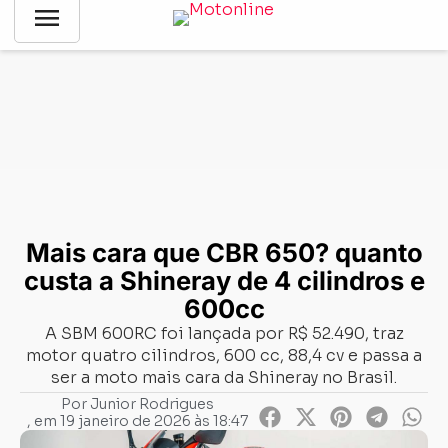
menu
Notícias
-
Lançamentos
-
Mais cara que CBR 650? quanto
custa a Shineray de 4 cilindros e 600cc
Mais cara que CBR 650? quanto
custa a Shineray de 4 cilindros e
600cc
A SBM 600RC foi lançada por R$ 52.490, traz
motor quatro cilindros, 600 cc, 88,4 cv e passa a
ser a moto mais cara da Shineray no Brasil.
Por
Junior Rodrigues
, em
19 janeiro de 2026 às 18:47