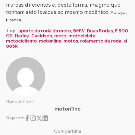
marcas diferentes e, desta forma, imagino que
tenham sido levadas ao mesmo mecânico.
Abraços,
Bitenca.
Tags:
aperto da roda da moto
,
BMW
,
Duas Rodas
,
F 800
GS
,
Harley-Davidson
,
moto
,
motocicleta
,
motociclismo
,
motonline
,
motos
,
rolamento da roda
,
xl
883R
Carregando...
Carregando...
Postado por
motonline
Siga em:
Compartilhe