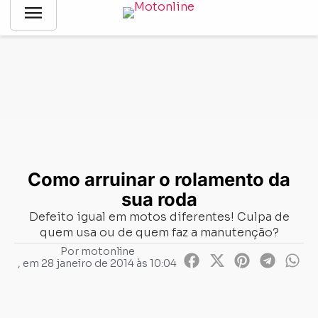
menu
Notícias
-
Cartas
-
Como arruinar o rolamento da sua roda
Como arruinar o rolamento da
sua roda
Defeito igual em motos diferentes! Culpa de
quem usa ou de quem faz a manutenção?
Por
motonline
, em
28 janeiro de 2014 às 10:04