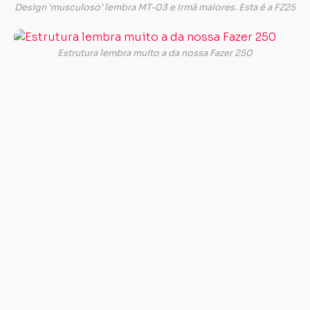
Design ‘musculoso’ lembra MT-03 e irmã maiores. Esta é a FZ25
Ao
que
Estrutura lembra muito a da nossa Fazer 250
tudo
indica,
o
futuro
é
belo…
O
novo
modelo
se
mostra
ao
mercado
como
uma