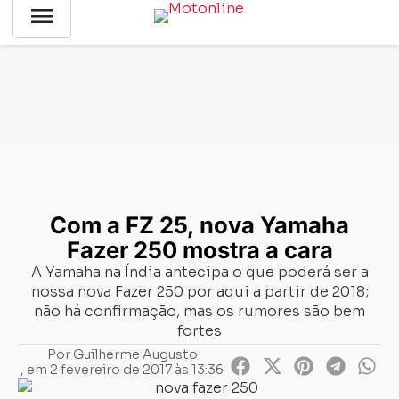
menu
Notícias
-
Lançamentos
-
Com a FZ 25, nova Yamaha Fazer 250
mostra a cara
Com a FZ 25, nova Yamaha
Fazer 250 mostra a cara
A Yamaha na Índia antecipa o que poderá ser a
nossa nova Fazer 250 por aqui a partir de 2018;
não há confirmação, mas os rumores são bem
fortes
Por
Guilherme Augusto
, em
2 fevereiro de 2017 às 13:36