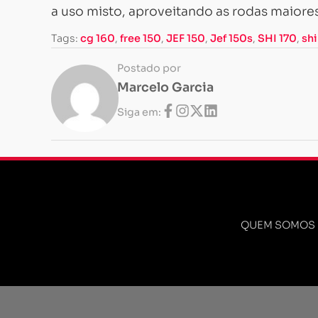
a uso misto, aproveitando as rodas maiores
Tags:
cg 160
,
free 150
,
JEF 150
,
Jef 150s
,
SHI 170
,
sh
Postado por
Marcelo Garcia
Siga em:
QUEM SOMOS