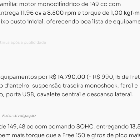
família: motor monocilíndrico de 149 cc com
 Entrega
11,96 cv a 8.500 rpm
e torque de
1,00 kgf·m
aixo custo inicial, oferecendo boa lista de equipam
 equipamentos por
R$ 14.790,00
(+ R$ 990,15 de fret
sco dianteiro, suspensão traseira monoshock, farol e
, porta USB, cavalete central e descanso lateral.
Foto: divulgação
o de 149,48 cc com comando SOHC, entregando
13,
Carregando...
Carregando...
bem mais torque que a Free 150 e giros de pico mai