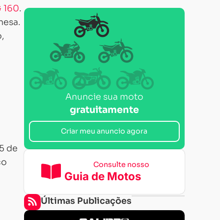
 160
.
nesa.
,
Anuncie sua moto
gratuitamente
Criar meu anuncio agora
5 de
ço
Consulte nosso
Guia de Motos
Últimas Publicações