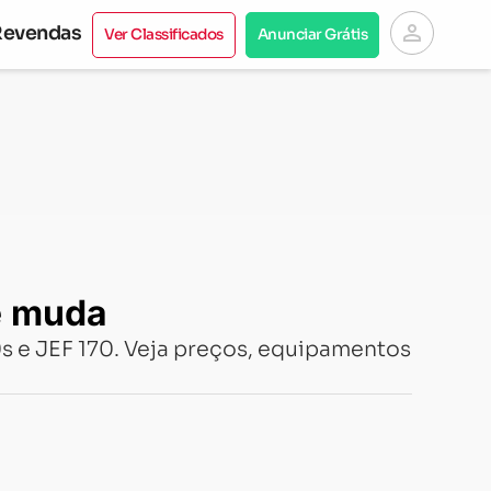
person
Revendas
Ver Classificados
Anunciar Grátis
e muda
0s e JEF 170. Veja preços, equipamentos