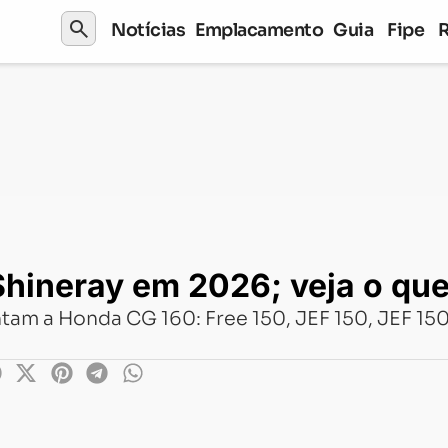
search
Notícias
Emplacamento
Guia
Fipe
em 2026; veja o que muda
 Shineray em 2026; veja o qu
tam a Honda CG 160: Free 150, JEF 150, JEF 15