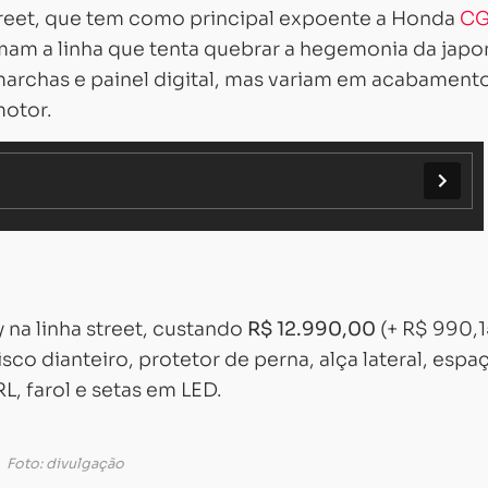
reet, que tem como principal expoente a Honda
CG
am a linha que tenta quebrar a hegemonia da japo
archas e painel digital, mas variam em acabamento
motor.
 na linha street, custando
R$ 12.990,00
(+ R$ 990,1
 disco dianteiro, protetor de perna, alça lateral, espa
L, farol e setas em LED.
Foto: divulgação