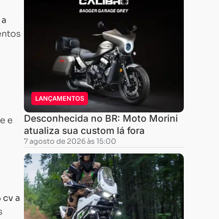
 a
entos
LANÇAMENTOS
Desconhecida no BR: Moto Morini
e e
atualiza sua custom lá fora
7 agosto de 2026 às 15:00
5 cv a
s