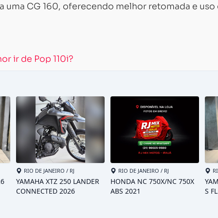
era uma CG 160, oferecendo melhor retomada e uso
hor ir de Pop 110i?