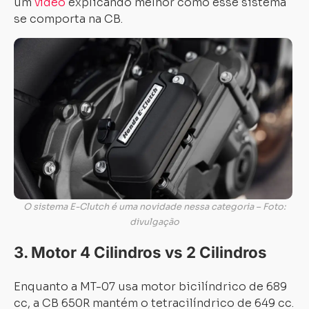
um
vídeo
explicando melhor como esse sistema
se comporta na CB.
O sistema E-Clutch é uma novidade nessa categoria – Foto:
divulgação
3. Motor 4 Cilindros vs 2 Cilindros
Enquanto a MT-07 usa motor bicilíndrico de 689
cc, a CB 650R mantém o tetracilíndrico de 649 cc.