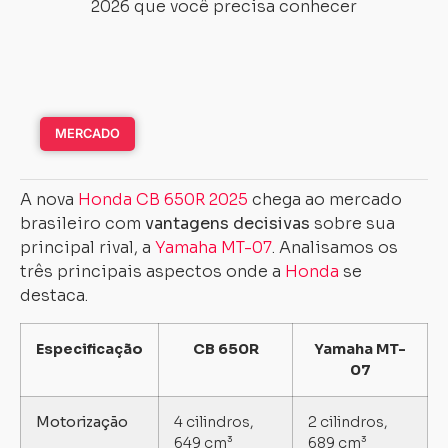
MERCADO
A nova
Honda CB 650R 2025
chega ao mercado
brasileiro com
vantagens decisivas
sobre sua
principal rival, a
Yamaha MT-07
. Analisamos os
três principais aspectos onde a
Honda
se
destaca.
Especificação
CB 650R
Yamaha MT-
07
Motorização
4 cilindros,
2 cilindros,
649 cm³
689 cm³