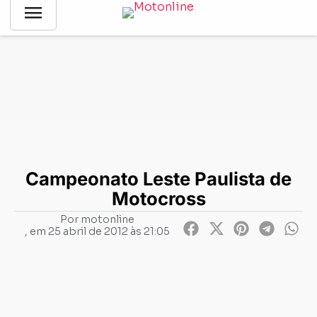
menu
Notícias
-
Motocross
-
Campeonato Leste Paulista de
Motocross
Campeonato Leste Paulista de
Motocross
Por
motonline
, em
25 abril de 2012 às 21:05