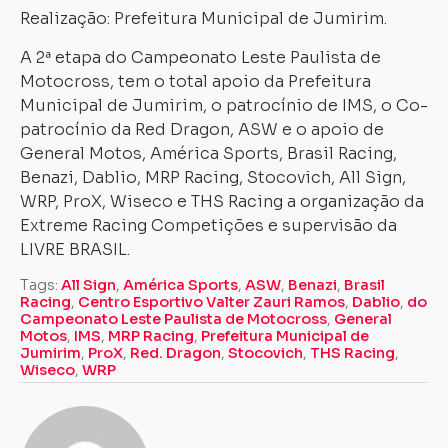
Realização: Prefeitura Municipal de Jumirim.
A 2ª etapa do Campeonato Leste Paulista de
Motocross, tem o total apoio da Prefeitura
Carregando...
Carregando...
Municipal de Jumirim, o patrocínio de IMS, o Co-
patrocínio da Red Dragon, ASW e o apoio de
General Motos, América Sports, Brasil Racing,
Benazi, Dablio, MRP Racing, Stocovich, All Sign,
WRP, ProX, Wiseco e THS Racing a organização da
Extreme Racing Competições e supervisão da
LIVRE BRASIL.
Tags:
All Sign
,
América Sports
,
ASW
,
Benazi
,
Brasil
Racing
,
Centro Esportivo Valter Zauri Ramos
,
Dablio
,
do
Campeonato Leste Paulista de Motocross
,
General
Motos
,
IMS
,
MRP Racing
,
Prefeitura Municipal de
Jumirim
,
ProX
,
Red. Dragon
,
Stocovich
,
THS Racing
,
Wiseco
,
WRP