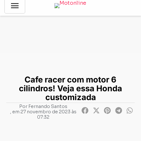
menu
Notícias
-
Customização
-
Cafe racer com motor 6 cilindros!
Veja essa Honda customizada
Cafe racer com motor 6
cilindros! Veja essa Honda
customizada
Por
Fernando Santos
, em
27 novembro de 2023 às
07:32