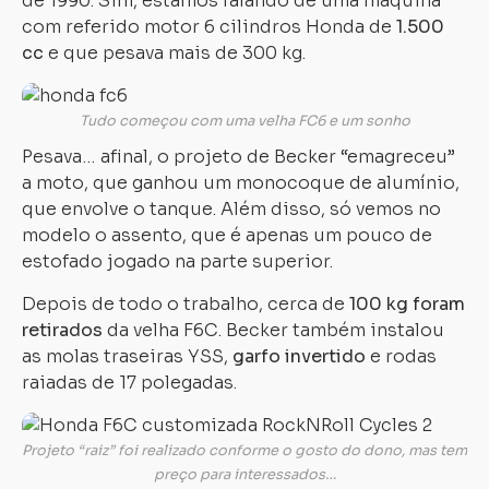
de 1990. Sim, estamos falando de uma máquina
com referido motor 6 cilindros Honda de
1.500
cc
e que pesava mais de 300 kg.
Tudo começou com uma velha FC6 e um sonho
Pesava… afinal, o projeto de Becker “emagreceu”
a moto, que ganhou um monocoque de alumínio,
que envolve o tanque. Além disso, só vemos no
modelo o assento, que é apenas um pouco de
estofado jogado na parte superior.
Depois de todo o trabalho, cerca de
100 kg foram
retirados
da velha F6C. Becker também instalou
as molas traseiras YSS,
garfo invertido
e rodas
raiadas de 17 polegadas.
Projeto “raiz” foi realizado conforme o gosto do dono, mas tem
preço para interessados…