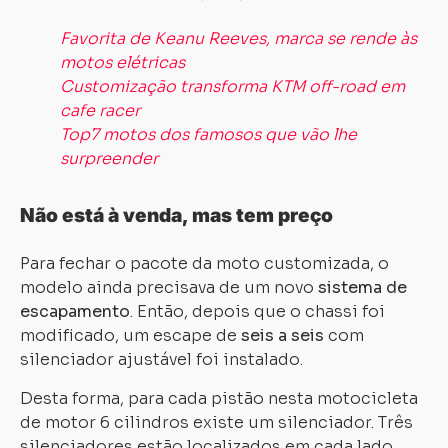
Favorita de Keanu Reeves, marca se rende às
motos elétricas
Customização transforma KTM off-road em
cafe racer
Top7 motos dos famosos que vão lhe
surpreender
Não está à venda, mas tem preço
Para fechar o pacote da moto customizada, o
modelo ainda precisava de um novo
sistema de
Carregando...
Carregando...
escapamento
. Então, depois que o chassi foi
modificado, um escape de
seis a seis
com
silenciador ajustável foi instalado.
Desta forma, para cada pistão nesta motocicleta
de motor 6 cilindros existe um silenciador. Três
silenciadores estão localizados em cada lado,