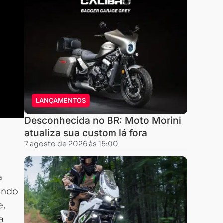
LANÇAMENTOS
Desconhecida no BR: Moto Morini
atualiza sua custom lá fora
7 agosto de 2026 às 15:00
a
endo
e,
a