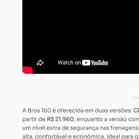
A Bros 160 é oferecida em duas versões:
C
partir de
R$ 21.960
, enquanto a versão com
um nível extra de segurança nas frenagen
alta, confortável e econômica, ideal para 