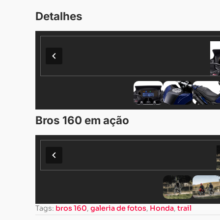
Detalhes
Bros 160 em ação
Tags:
bros 160
,
galeria de fotos
,
Honda
,
trail