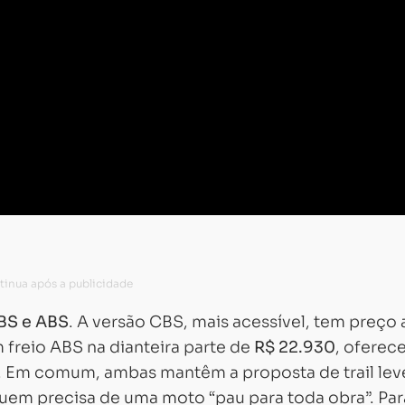
BS e ABS
. A versão CBS, mais acessível, tem preço 
 freio ABS na dianteira parte de
R$ 22.930
, oferec
Carregando...
Carregando...
s. Em comum, ambas mantêm a proposta de trail lev
quem precisa de uma moto “pau para toda obra”. Par