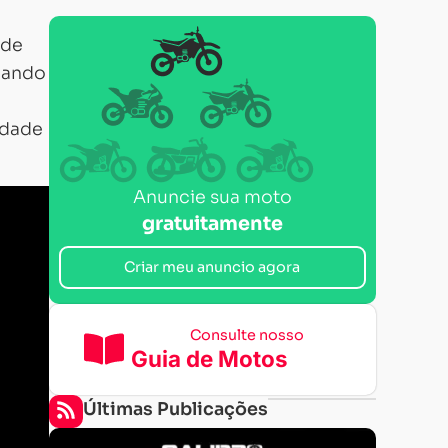
 de
ando
cidade
Anuncie sua moto
gratuitamente
Criar meu anuncio agora
Consulte nosso
Guia de Motos
Últimas Publicações