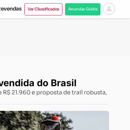
person
Revendas
Ver Classificados
Anunciar Grátis
 vendida do Brasil
 R$ 21.960 e proposta de trail robusta,