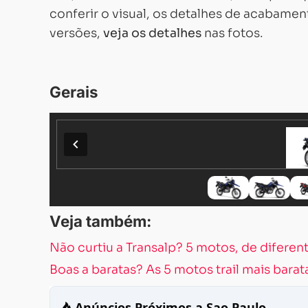
conferir o visual, os detalhes de acabamen
versões,
veja os detalhes
nas fotos.
Gerais
Veja também:
Não curtiu a Transalp? 5 motos, de diferen
Boas a baratas? As 5 motos trail mais bara