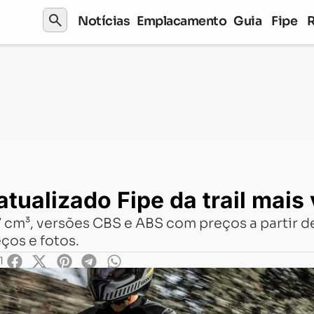
search
Notícias
Emplacamento
Guia
Fipe
e da trail mais vendida do Brasil
atualizado Fipe da trail mais
 cm³, versões CBS e ABS com preços a partir de
eços e fotos.
1