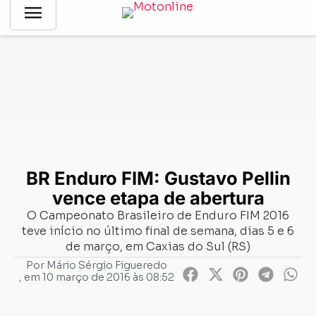
menu
Notícias
-
Enduro
-
BR Enduro FIM: Gustavo Pellin vence etapa
de abertura
BR Enduro FIM: Gustavo Pellin
vence etapa de abertura
O Campeonato Brasileiro de Enduro FIM 2016
teve início no último final de semana, dias 5 e 6
de março, em Caxias do Sul (RS)
Por
Mário Sérgio Figueredo
, em
10 março de 2016 às 08:52