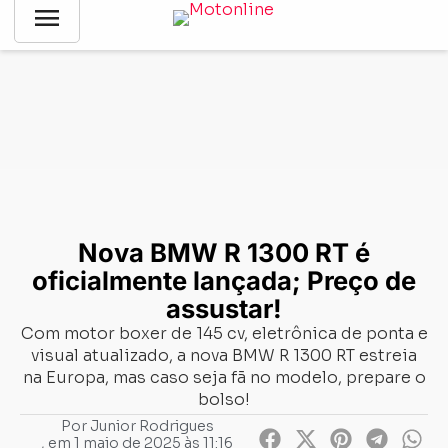
menu
Notícias
-
Lançamentos
-
Nova BMW R 1300 RT é oficialmente
lançada; Preço de assustar!
Nova BMW R 1300 RT é
oficialmente lançada; Preço de
assustar!
Com motor boxer de 145 cv, eletrônica de ponta e
visual atualizado, a nova BMW R 1300 RT estreia
na Europa, mas caso seja fã no modelo, prepare o
bolso!
Por
Junior Rodrigues
, em
1 maio de 2025 às 11:16