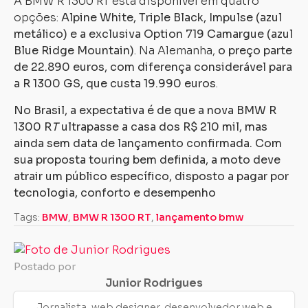
A BMW R 1300 RT está disponível em quatro
opções:
Alpine White, Triple Black, Impulse (azul
metálico) e a exclusiva Option 719 Camargue (azul
Blue Ridge Mountain)
. Na Alemanha,
o preço parte
de 22.890 euros, com diferença considerável para
a R 1300 GS, que custa 19.990 euros
.
No Brasil, a expectativa é de que a nova BMW R
1300 R
T
ultrapasse a casa dos R$ 210 mil, mas
ainda sem data de lançamento confirmada. Com
sua proposta touring bem definida, a moto deve
atrair um público específico, disposto a pagar por
tecnologia, conforto e desempenho
Tags:
BMW
,
BMW R 1300 RT
,
lançamento bmw
Postado por
Junior Rodrigues
Jornalista, web designer, desenvolvedor web e