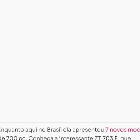
nquanto aqui no Brasil ela apresentou
7 novos mod
 de 700 cc
. Conheça a interessante
ZT 703 F
, que