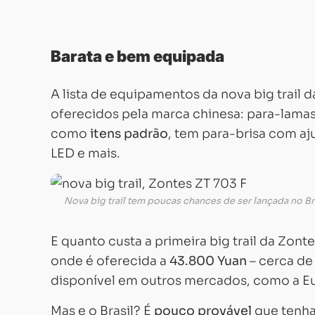
Barata e bem equipada
A lista de equipamentos da nova big trai
oferecidos pela marca chinesa: para-lamas 
como
itens padrão
, tem para-brisa com aju
LED e mais.
Nova big trail tem poucas chances de ser lançada no B
E quanto custa a primeira big trail da Zo
onde é oferecida a
43.800 Yuan
– cerca d
disponível em outros mercados, como a Eu
Mas e o Brasil? É
pouco provável
que tenham