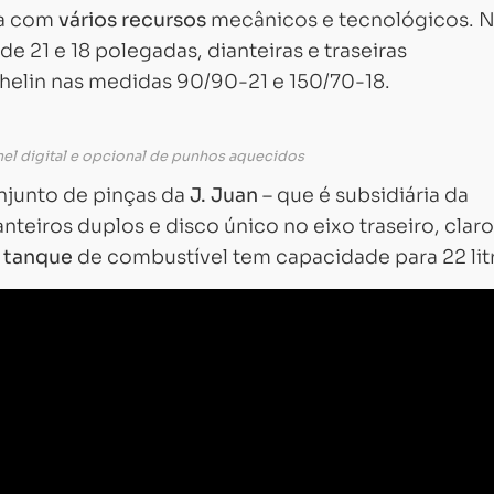
ta com
vários recursos
mecânicos e tecnológicos. 
de 21 e 18 polegadas, dianteiras e traseiras
elin nas medidas 90/90-21 e 150/70-18.
el digital e opcional de punhos aquecidos
junto de pinças da
J. Juan
– que é subsidiária da
teiros duplos e disco único no eixo traseiro, claro
o
tanque
de combustível tem capacidade para 22 lit