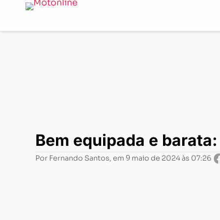
Notícias
-
Lançamentos
-
Bem equipada e barata: como 
Bem equipada e barata: 
Por
Fernando Santos
, em
9 maio de 2024 às 07:26