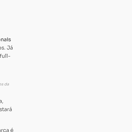
nais
s. Já
full-
os da
a,
stará
arca é