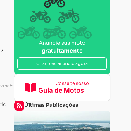
Anuncie sua moto
ês
gratuitamente
Criar meu anuncio agora
Consulte nosso
ao solo
Guia de Motos
udo
Últimas Publicações