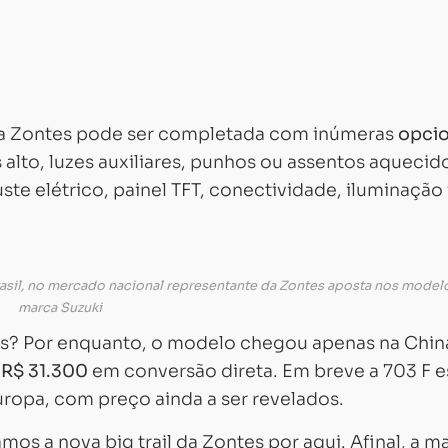
l da Zontes pode ser completada com inúmeras
opcio
alto, luzes auxiliares, punhos ou assentos aquecido
ste elétrico, painel TFT, conectividade, iluminação 
rasil, no mercado nacional representante da Zontes aposta nos model
marca Suzuki
ntes? Por enquanto, o modelo chegou apenas na Chin
e
R$ 31.300
em conversão direta. Em breve a 703 F e
ropa, com preço ainda a ser revelados.
os a nova big trail da Zontes por aqui. Afinal, a m