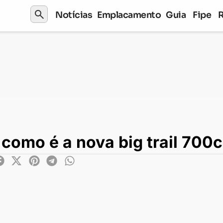
search
Notícias
Emplacamento
Guia
Fipe
é a nova big trail 700cc da Zontes
como é a nova big trail 700