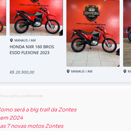
omo será a big trail da Zontes
 em 2024
 as 7 novas motos Zontes