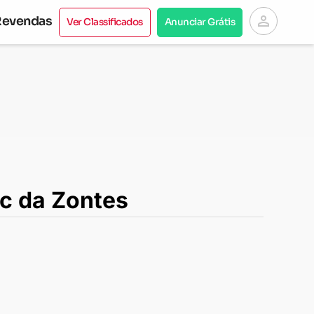
person
Revendas
Ver Classificados
Anunciar Grátis
cc da Zontes