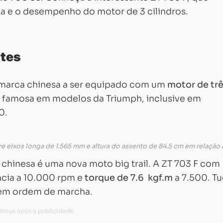
ia e o desempenho do motor de 3 cilindros.
ntes
 marca chinesa a ser equipado com um
motor de tr
u famosa em modelos da Triumph, inclusive em
0.
re eixos longa de 1.565 mm e altura do assento de 84.5 cm em relação 
 chinesa é uma nova moto big trail. A ZT 703 F com
cia a 10.000 rpm e
torque de 7.6 kgf.m
a 7.500. T
 em ordem de marcha.