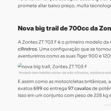
promete aliar baixo preço, muita tecnolog
Nova big trail de 700cc da Zo
A Zontes ZT 703 F é o primeiro modelo da
cilindros
. Uma configuração que se torno
aventureiros como as suas Tiger 900 e 120
Modelo tem inédito motor de três cilindros, distância ent
E assim como as motocicletas britânicas, a
exatos
699 cc
entrega
97 cavalos
de potên
isso em um conjunto com peso de 228 kg