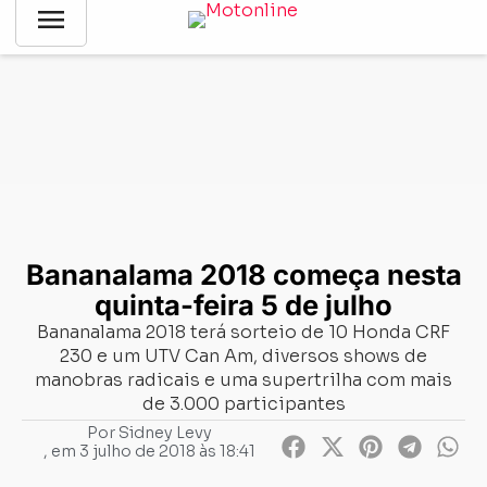
menu
Notícias
-
Eventos
-
Bananalama 2018 começa nesta quinta-
feira 5 de julho
Bananalama 2018 começa nesta
quinta-feira 5 de julho
Bananalama 2018 terá sorteio de 10 Honda CRF
230 e um UTV Can Am, diversos shows de
manobras radicais e uma supertrilha com mais
de 3.000 participantes
Por
Sidney Levy
, em
3 julho de 2018 às 18:41