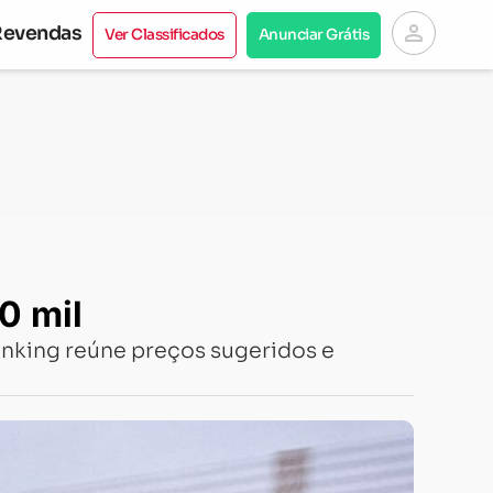
person
Revendas
Ver Classificados
Anunciar Grátis
0 mil
anking reúne preços sugeridos e