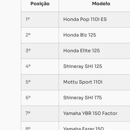
Posição
Modelo
1º
Honda Pop 110i ES
2º
Honda Biz 125
3º
Honda Elite 125
4º
Shineray SHI 125
5º
Mottu Sport 110i
6º
Shineray SHI 175
7º
Yamaha YBR 150 Factor
8º
Yamaha Fazer 150