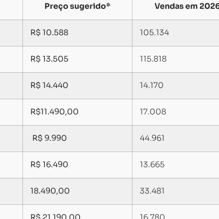
Preço sugerido*
Vendas em 202
R$ 10.588
105.134
R$
13.505
115.818
R$
14.440
14.170
R$11.490,00
17.008
R$ 9.990
44.961
R$ 16.490
13.665
18.490,00
33.481
R$ 21.190,00
16.780