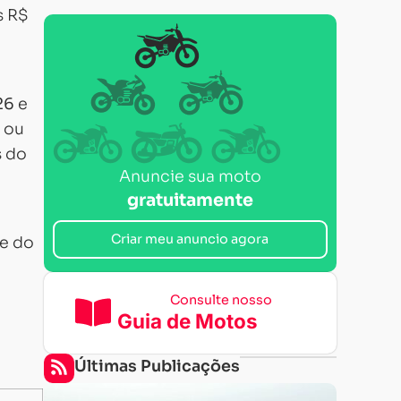
s R$
e
26
e
 ou
s do
Anuncie sua moto
gratuitamente
Criar meu anuncio agora
de do
Consulte nosso
Guia de Motos
Últimas Publicações