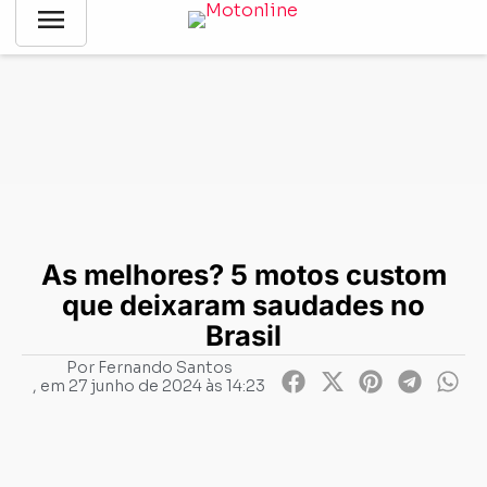
menu
Notícias
-
Clássicos e clássicas
-
As melhores? 5 motos
custom que deixaram saudades no Brasil
As melhores? 5 motos custom
que deixaram saudades no
Brasil
Por
Fernando Santos
, em
27 junho de 2024 às 14:23