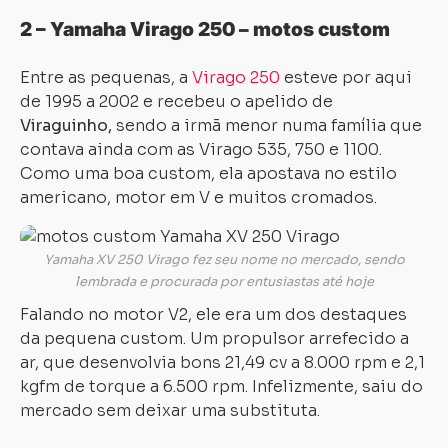
2 – Yamaha Virago 250 – motos custom
Entre as pequenas, a
Virago 250
esteve por aqui
de 1995 a 2002 e recebeu o apelido de
Viraguinho,
sendo a irmã menor numa família que
contava ainda com as Virago 535, 750 e 1100.
Como uma boa custom, ela apostava no estilo
americano, motor em V e muitos cromados.
Yamaha XV 250 Virago fez seu nome no mercado, sendo
lembrada e procurada por entusiastas até hoje
Falando no motor V2, ele era um dos destaques
da pequena custom. Um propulsor arrefecido a
ar, que desenvolvia bons 21,49 cv a 8.000 rpm e 2,1
kgfm de torque a 6.500 rpm. Infelizmente, saiu do
mercado sem deixar uma substituta.