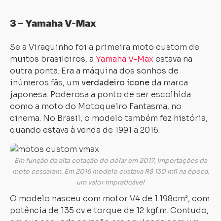
3 – Yamaha V-Max
Se a Viraguinho foi a primeira moto custom de
muitos brasileiros, a
Yamaha V-Max
estava na
outra ponta. Era a máquina dos sonhos de
inúmeros fãs, um
verdadeiro ícone
da marca
japonesa. Poderosa a ponto de ser escolhida
como a moto do Motoqueiro Fantasma, no
cinema. No Brasil, o modelo também fez história,
quando estava à venda de 1991 a 2016.
Em função da alta cotação do dólar em 2017, importações da
moto cessaram. Em 2016 modelo custava R$ 130 mil na época,
um valor impraticável
O modelo nasceu com motor V4 de 1.198cm³, com
potência de 135 cv e torque de 12 kgf.m. Contudo,