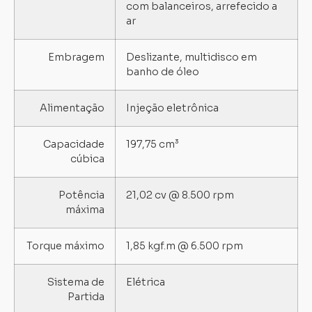
com balanceiros, arrefecido a
ar
Embragem
Deslizante, multidisco em
banho de óleo
Alimentação
Injeção eletrônica
Carregando...
Carregando...
Capacidade
197,75 cm³
cúbica
Potência
21,02 cv @ 8.500 rpm
máxima
Torque máximo
1,85 kgf.m @ 6.500 rpm
Sistema de
Elétrica
Partida