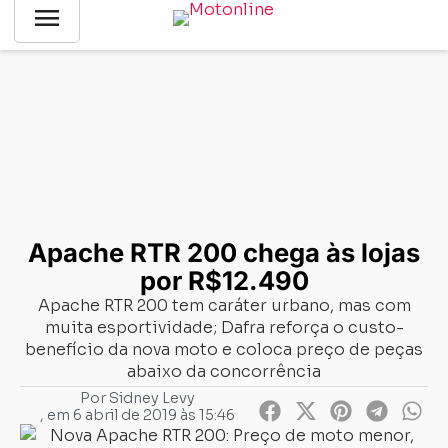
menu
Notícias
-
Lançamentos
-
Apache RTR 200 chega às lojas por
R$12.490
Apache RTR 200 chega às lojas
por R$12.490
Apache RTR 200 tem caráter urbano, mas com
muita esportividade; Dafra reforça o custo-
benefício da nova moto e coloca preço de peças
abaixo da concorrência
Por
Sidney Levy
, em
6 abril de 2019 às 15:46