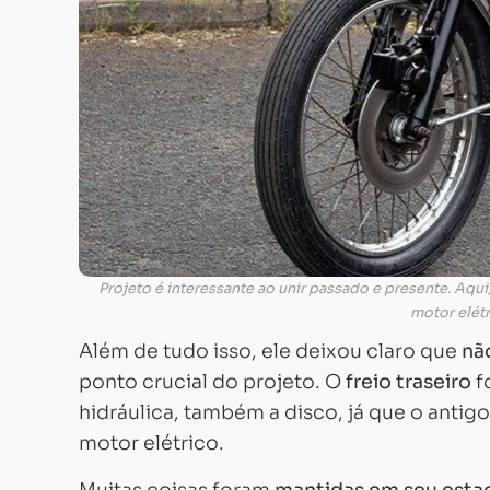
Projeto é interessante ao unir passado e presente. Aqu
motor elétr
Além de tudo isso, ele deixou claro que
não
ponto crucial do projeto. O
freio traseiro
f
hidráulica, também a disco, já que o antig
motor elétrico.
Muitas coisas foram
mantidas em seu estad