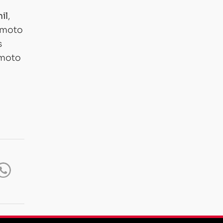
il
,
 moto
s
 moto