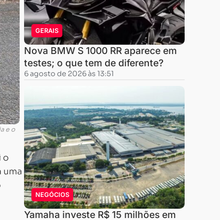
GERAIS
Nova BMW S 1000 RR aparece em
testes; o que tem de diferente?
6 agosto de 2026 às 13:51
a e o
i o
a uma
o
NEGÓCIOS
Yamaha investe R$ 15 milhões em