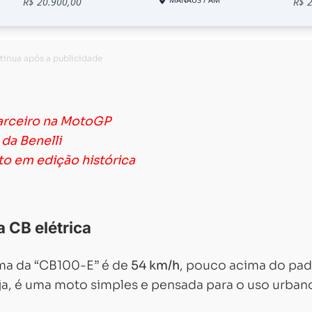
arceiro na MotoGP
da Benelli
to em edição histórica
 CB elétrica
ma da “CB100-E” é de
54 km/h
, pouco acima do pa
eja, é uma moto simples e pensada para o uso urban