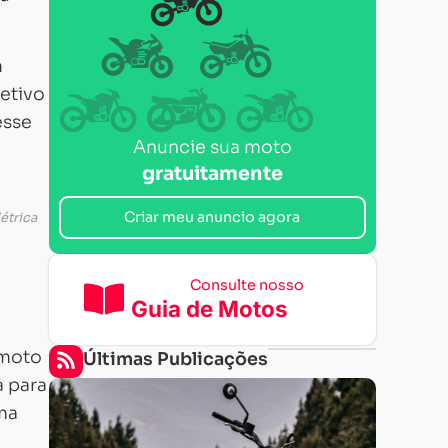
m
jetivo
esse
Anuncie sua moto
gratuitamente
Criar meu anuncio agora
étrica
Consulte nosso
Guia de Motos
 moto
Últimas Publicações
a para
ma