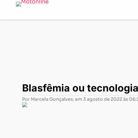
Notícias
-
Customização
-
Blasfêmia ou tecnologia? An
Blasfêmia ou tecnologia
Por
Marcela Gonçalves
, em
3 agosto de 2022 às 06: