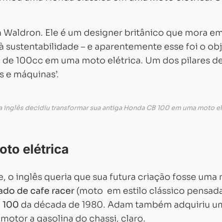
Waldron. Ele é um designer britânico que mora e
à sustentabilidade – e aparentemente esse foi o ob
CB de 100cc em uma moto elétrica. Um dos pilares d
s e máquinas’.
ta inglês decidiu transformar sua antiga Honda CB 100 em uma moto el
to elétrica
 o inglês queria que sua futura criação fosse uma
ado de cafe racer
(moto em estilo clássico pensad
 100
da década de 1980. Adam também adquiriu
u
otor a gasolina do chassi, claro.