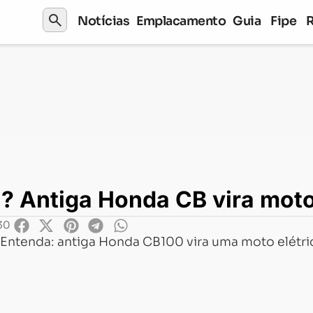
search
Notícias
Emplacamento
Guia
Fipe
tiga Honda CB vira moto elétrica
? Antiga Honda CB vira moto
30