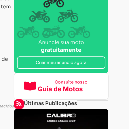
o tem
Anuncie sua moto
gratuitamente
s de
Criar meu anuncio agora
Consulte nosso
Guia de Motos
Últimas Publicações
nhecidos