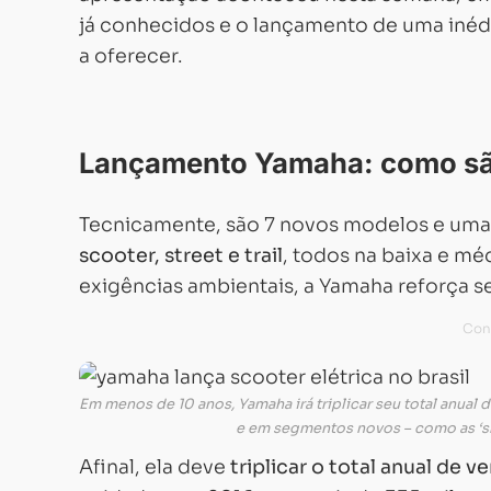
já conhecidos e o lançamento de uma inédi
a oferecer.
Lançamento Yamaha: como sã
Tecnicamente, são 7 novos modelos e uma 
scooter, street e trail
, todos na baixa e mé
exigências ambientais, a Yamaha reforça s
Em menos de 10 anos, Yamaha irá triplicar seu total anual
e em segmentos novos – como as ‘sm
Afinal, ela deve
triplicar o total anual de v