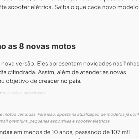
ta scooter elétrica. Saiba o que cada novo model
o as 8 novas motos
nova versão. Eles apresentam novidades nas linha
dia cilindrada. Assim, além de atender as novas
eu objetivo de
crescer no país
.
 de motos vendidas. Para isso, aposta na atualização de modelos já co
all premium’, pequenas esportivas e scooter elétricas
endas
em menos de 10 anos, passando de 107 mil