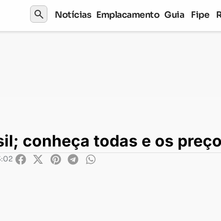
search
Notícias
Emplacamento
Guia
Fipe
nheça todas e os preços de algumas
il; conheça todas e os preç
3:02