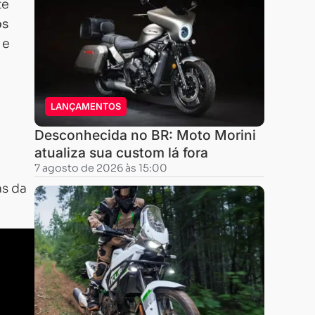
te
os
 e
LANÇAMENTOS
Desconhecida no BR: Moto Morini
atualiza sua custom lá fora
7 agosto de 2026 às 15:00
as da