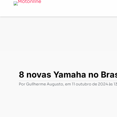
Notícias
-
Lançamentos
-
8 novas Yamaha no Brasil; co
8 novas Yamaha no Bras
Por
Guilherme Augusto
, em
11 outubro de 2024 às 1