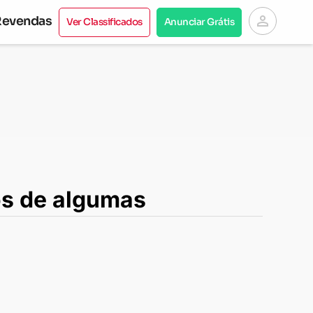
person
Revendas
Ver Classificados
Anunciar Grátis
os de algumas