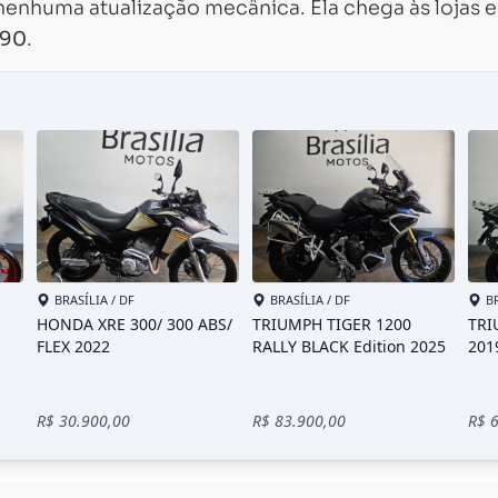
enhuma atualização mecânica. Ela chega às lojas 
490
.