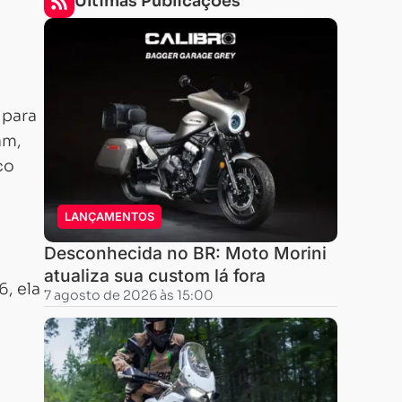
Últimas Publicações
, para
am,
co
LANÇAMENTOS
Desconhecida no BR: Moto Morini
atualiza sua custom lá fora
, ela
7 agosto de 2026 às 15:00