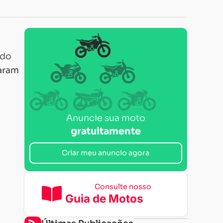
ndo
taram
Anuncie sua moto
gratuitamente
Criar meu anuncio agora
Consulte nosso
Guia de Motos