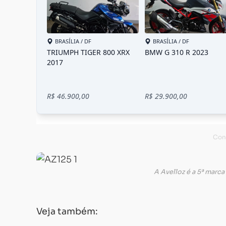
A Avelloz é a 5ª marc
Veja também: