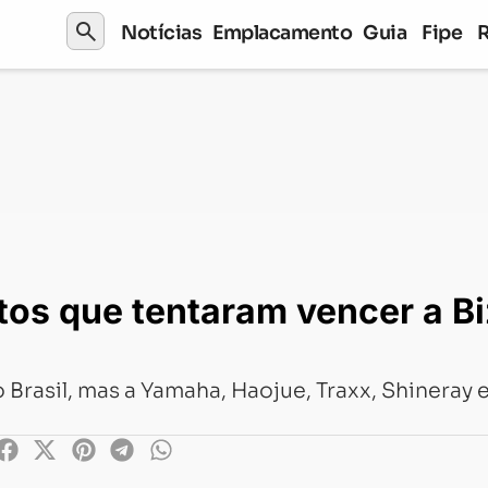
search
Notícias
Emplacamento
Guia
Fipe
motos que tentaram vencer a Biz, mas ficaram pelo caminho
os que tentaram vencer a Bi
Brasil, mas a Yamaha, Haojue, Traxx, Shineray 