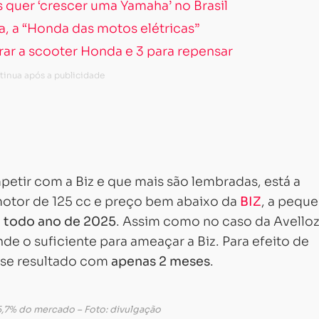
quer ‘crescer uma Yamaha’ no Brasil
a, a “Honda das motos elétricas”
rar a scooter Honda e 3 para repensar
etir com a Biz e que mais são lembradas, está a
otor de 125 cc e preço bem abaixo da
BIZ
, a pequ
m todo ano de 2025
. Assim como no caso da Avelloz
e o suficiente para ameaçar a Biz. Para efeito de
sse resultado com
apenas 2 meses
.
5,7% do mercado – Foto: divulgação