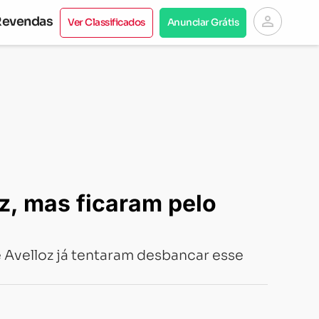
person
Revendas
Ver Classificados
Anunciar Grátis
z, mas ficaram pelo
e Avelloz já tentaram desbancar esse