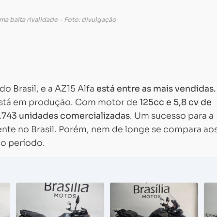
uma baita rivalidade – Foto: divulgação
o Brasil, e a AZ15 Alfa
está entre as mais vendidas.
 está em produção. Com motor de
125cc e 5,8 cv de
.743 unidades comercializadas
. Um sucesso para a
ente no Brasil. Porém, nem de longe se compara ao
o período.
Carregando...
Carregando...