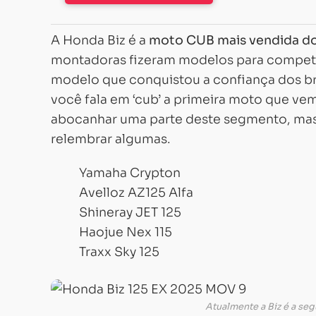
A Honda Biz é a
moto CUB mais vendida do 
montadoras fizeram modelos para competir 
modelo que conquistou a confiança dos br
você fala em ‘cub’ a primeira moto que ve
abocanhar uma parte deste segmento, mas
relembrar algumas.
Yamaha Crypton
Avelloz AZ125 Alfa
Shineray JET 125
Haojue Nex 115
Traxx Sky 125
Atualmente a Biz é a se