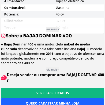
Alimentação:
Injeção eletrônica
Combustível:
Gasolina
Potência:
40 cv
Cilindradas:
373 cc
Torque:
3,6 kgf.m
leia mais
Velocidade Máxima:
170 km/h
Sobre a BAJAJ DOMINAR 400
Consumo - Cidade:
N/D
A
Bajaj Dominar 400
é uma motocicleta
naked de média
Consumo - Estrada:
N/D
cilindrada
desenvolvida pela fabricante indiana
Bajaj
. O modelo
foi lançado globalmente em
Entre-eixos:
2016
com o objetivo de oferecer uma
1453 mm
moto potente, moderna e com preço competitivo dentro do
Peso:
192 kg
segmento das 400 cc.
Suspensão Dianteira:
Garfo invertido
A moto utiliza um motor
monocilíndrico de 373 cc com
leia mais
refrigeração líquida
, derivado da plataforma usada em modelos
Suspensão Traseira:
Monoamortecedor
Deseja vender ou comprar uma BAJAJ DOMINAR 400
da KTM, marca que possui parceria tecnológica com a Bajaj. Esse
Disco dianteiro e traseiro
?
motor foi projetado para oferecer
boa potência, torque forte em
Freio:
com ABS
baixas rotações e confiabilidade
, permitindo uso tanto no dia a
dia quanto em viagens.
Preço Sugerido:
Não disponível
VER CLASSIFICADOS
No
Brasil
, a Dominar 400 ganhou destaque após a chegada
Arrefecimento:
Líquido
oficial da Bajaj ao mercado nacional. O modelo chamou atenção
QUERO CADASTRAR MINHA LOJA
Peso em Movimento:
Não disponível