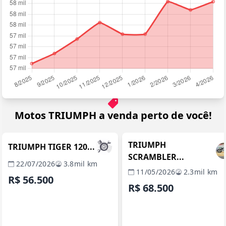
Motos TRIUMPH a venda perto de você!
JUIZ DE FORA / MG
BELO HORIZONTE / 
REVENDA VERIFICADA
REVENDA VERIFICADA
TRIUMPH
TRIUMPH TIGER 120...
SCRAMBLER...
22/07/2026
3.8mil km
11/05/2026
2.3mil km
R$ 56.500
R$ 68.500