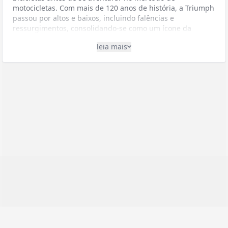
motocicletas. Com mais de 120 anos de história, a Triumph
passou por altos e baixos, incluindo falências e
ressurgimentos, consolidando-se como um ícone da
indústria motociclística mundial.
leia mais
A Triumph no Brasil
A Triumph chegou oficialmente ao Brasil em 2012, quando
inaugurou sua primeira concessionária no país. No
entanto, a operação ganhou força real em 2017, quando a
marca estabeleceu sua fábrica em Manaus (AM), iniciando
a produção nacional de seus modelos e tornando suas
motocicletas mais acessíveis ao público brasileiro, graças à
redução de impostos de importação.
Estilo de Motocicletas
A Triumph é conhecida por sua versatilidade na produção
de diferentes estilos de motocicletas, destacando-se
principalmente nos segmentos:
Modern Classics:
Motos com visual retrô e tecnologia
moderna
Adventure:
Motocicletas para longas viagens e terrenos
mistos
Roadsters:
Naked bikes de alto desempenho
Cruisers:
Motos de estilo mais relaxado para viagens