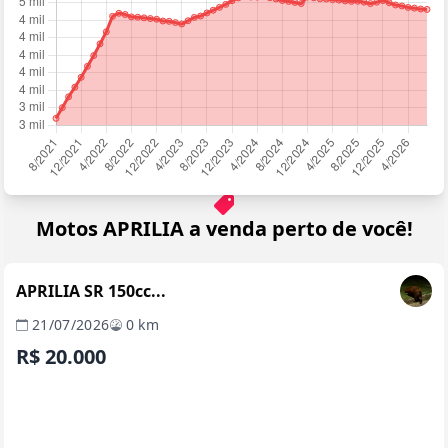
Motos APRILIA a venda perto de você!
RIO DE JANEIRO / RJ
Foto em preparação
REVENDA VERIFICADA
APRILIA SR 150cc...
21/07/2026
0 km
R$ 20.000