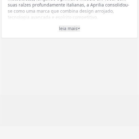
suas raízes profundamente italianas, a Aprilia consolidou-
se como uma marca que combina design arrojado,
tecnologia avançada e espírito competitivo.
Chegada ao Brasil
leia mais
A Aprilia entrou oficialmente no mercado brasileiro em
1999, trazendo modelos esportivos e de alta performance
que rapidamente conquistaram admiradores no país.
Desde 2004, a marca opera sob o grupo Piaggio, que
intensificou sua presença global, incluindo o Brasil. Após
um período de recesso, a marca retornou com mais força
ao mercado brasileiro em 2016, com uma linha renovada
de produtos.
Estilo e Segmento
A Aprilia é reconhecida mundialmente pela fabricação de:
Motocicletas esportivas de alta performance
- Incluindo
modelos superbike de competição
Nakeds
- Motos esportivas sem carenagem com foco em
pilotagem urbana e esportiva
Adventure e touring
- Para longos percursos com conforto
e versatilidade
Scooters premium
- Combinando elegância italiana e
praticidade