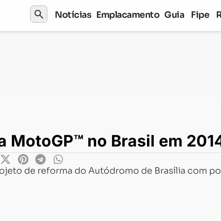
search
Notícias
Emplacamento
Guia
Fipe
toGP™ no Brasil em 2014
 a MotoGP™ no Brasil em 201