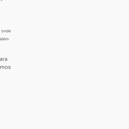
, onde
 além
ara
omos
a