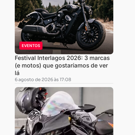
verde,
vai
ter
a
prova.
Agora
EVENTOS
estamos
Festival Interlagos 2026: 3 marcas
definindo
(e motos) que gostaríamos de ver
a
lá
data,
6 agosto de 2026 às 17:08
provavelmente
em
setembro.
om
C
mais
essa