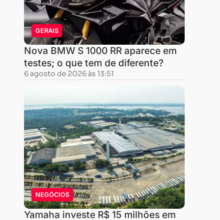
vitória
o
Brasil
GERAIS
passa,
Nova BMW S 1000 RR aparece em
hoje,
testes; o que tem de diferente?
a
6 agosto de 2026 às 13:51
ser
um
dos
locais
mais
visados
para
realizar
NEGÓCIOS
eventos.
Apesar
Yamaha investe R$ 15 milhões em