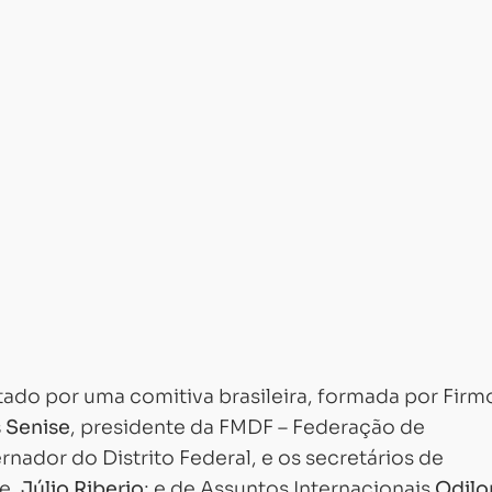
ado por uma comitiva brasileira, formada por Firm
 Senise
, presidente da FMDF – Federação de
rnador do Distrito Federal, e os secretários de
te,
Júlio Riberio
; e de Assuntos Internacionais
Odilo