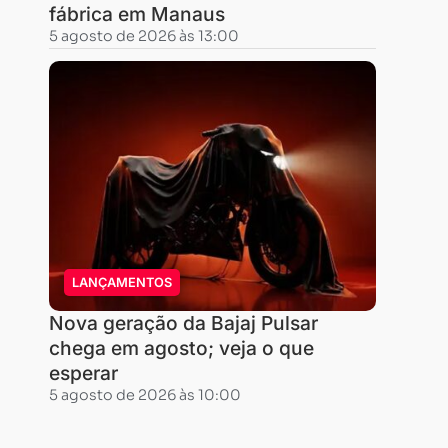
da
fábrica em Manaus
distância
5 agosto de 2026 às 13:00
com
América
do
Norte
e
Europa,
estamos
conseguindo
LANÇAMENTOS
trazer
as
Nova geração da Bajaj Pulsar
principais
chega em agosto; veja o que
esperar
competições
5 agosto de 2026 às 10:00
para
o