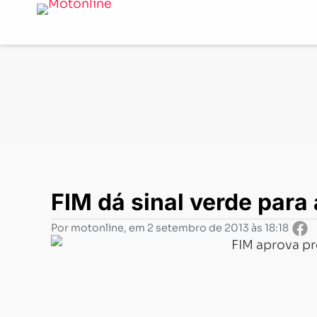
Notícias
-
Competições
-
FIM dá sinal verde para a Mo
FIM dá sinal verde para
Por
motonline
, em
2 setembro de 2013 às 18:18