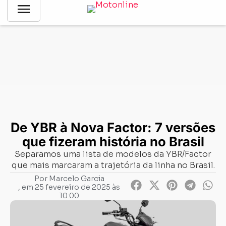
menu
Notícias
-
Sem categoria
-
De YBR à Nova Factor: 7 versões
que fizeram história no Brasil
De YBR à Nova Factor: 7 versões
que fizeram história no Brasil
Separamos uma lista de modelos da YBR/Factor
que mais marcaram a trajetória da linha no Brasil.
Por
Marcelo Garcia
, em
25 fevereiro de 2025 às
10:00