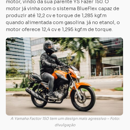
motor, vindo da sua parente YS Fazer 150. O
motor já vinha com o sistema BlueFlex capaz de
Carregando...
Carregando...
produzir até 12,2 cv e torque de 1,285 kgf.m
quando alimentada com gasolina. já no etanol, o
motor oferece 12,4 cv e 1,295 kgf.m de torque.
A Yamaha Factor 150 tem um design mais agressivo – Foto:
divulgação