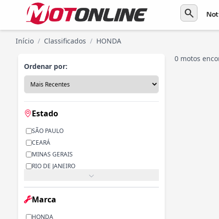
search
Not
Início
/
Classificados
/
HONDA
0 motos enco
Ordenar por:
Estado
SÃO PAULO
CEARÁ
MINAS GERAIS
RIO DE JANEIRO
PARANÁ
RIO GRANDE DO SUL
Marca
ALAGOAS
BAHIA
HONDA