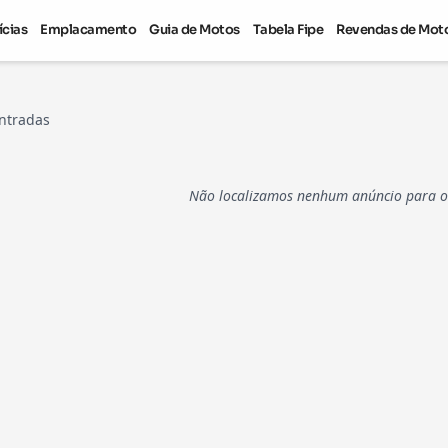
ícias
Emplacamento
Guia de Motos
Tabela Fipe
Revendas de Mot
ntradas
Não localizamos nenhum anúncio para os 