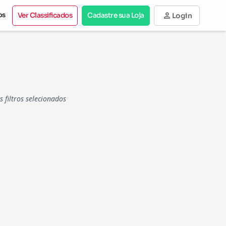
person
os
Ver Classificados
Cadastre sua Loja
Login
filtros selecionados