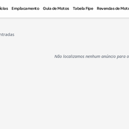
ícias
Emplacamento
Guia de Motos
Tabela Fipe
Revendas de Mot
ntradas
Não localizamos nenhum anúncio para os 