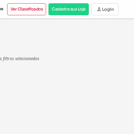
person
os
Ver Classificados
Cadastre sua Loja
Login
filtros selecionados