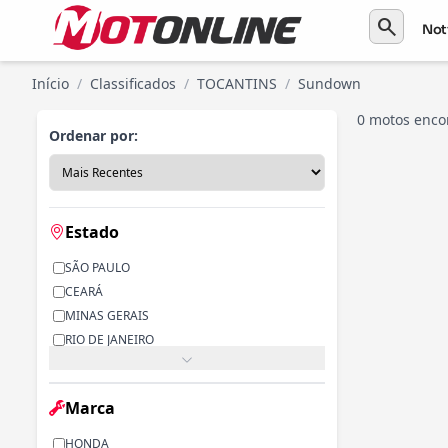
search
Not
Início
/
Classificados
/
TOCANTINS
/
Sundown
0 motos enco
Ordenar por:
Estado
SÃO PAULO
CEARÁ
MINAS GERAIS
RIO DE JANEIRO
PARANÁ
RIO GRANDE DO SUL
Marca
ALAGOAS
BAHIA
HONDA