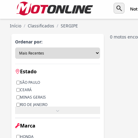
search
Not
Início
/
Classificados
/
SERGIPE
0 motos enco
Ordenar por:
Estado
SÃO PAULO
CEARÁ
MINAS GERAIS
RIO DE JANEIRO
PARANÁ
RIO GRANDE DO SUL
Marca
ALAGOAS
BAHIA
HONDA