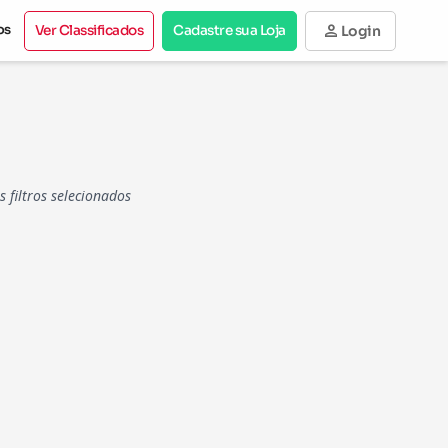
person
os
Ver Classificados
Cadastre sua Loja
Login
filtros selecionados