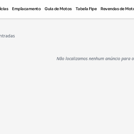
ícias
Emplacamento
Guia de Motos
Tabela Fipe
Revendas de Mot
ntradas
Não localizamos nenhum anúncio para os 