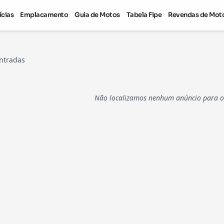
ícias
Emplacamento
Guia de Motos
Tabela Fipe
Revendas de Mot
ntradas
Não localizamos nenhum anúncio para os 