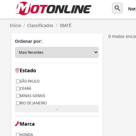
search
Not
Início
/
Classificados
/
IBATÉ
0 motos enco
Ordenar por:
Estado
SÃO PAULO
CEARÁ
MINAS GERAIS
RIO DE JANEIRO
PARANÁ
RIO GRANDE DO SUL
Marca
ALAGOAS
BAHIA
HONDA