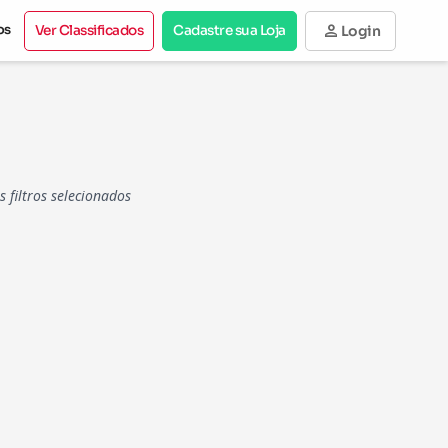
person
os
Ver Classificados
Cadastre sua Loja
Login
filtros selecionados