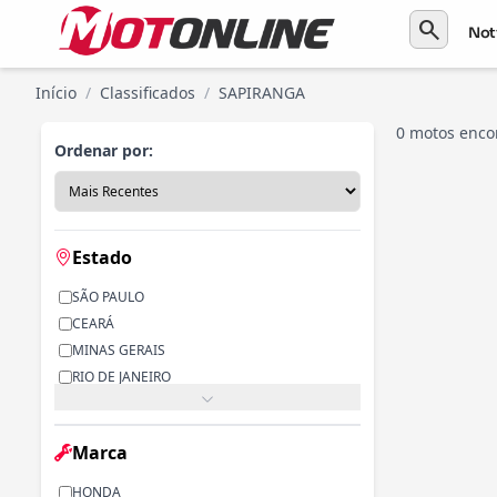
search
Not
Início
/
Classificados
/
SAPIRANGA
0 motos enco
Ordenar por:
Estado
SÃO PAULO
CEARÁ
MINAS GERAIS
RIO DE JANEIRO
PARANÁ
RIO GRANDE DO SUL
Marca
ALAGOAS
BAHIA
HONDA