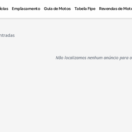
ícias
Emplacamento
Guia de Motos
Tabela Fipe
Revendas de Mot
ntradas
Não localizamos nenhum anúncio para os 