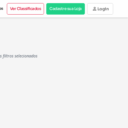
person
os
Ver Classificados
Cadastre sua Loja
Login
filtros selecionados