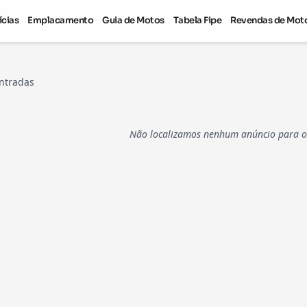
ícias
Emplacamento
Guia de Motos
Tabela Fipe
Revendas de Mot
ntradas
Não localizamos nenhum anúncio para os 