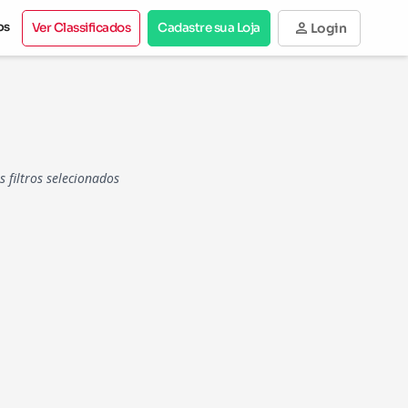
person
os
Ver Classificados
Cadastre sua Loja
Login
filtros selecionados