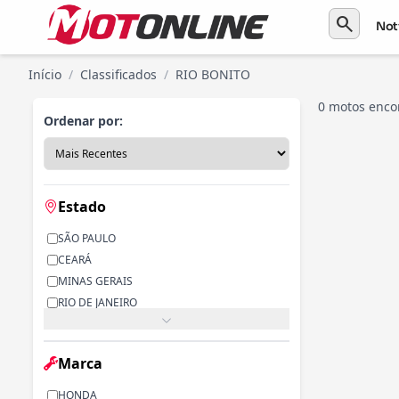
search
Not
Início
/
Classificados
/
RIO BONITO
0 motos enco
Ordenar por:
Estado
SÃO PAULO
CEARÁ
MINAS GERAIS
RIO DE JANEIRO
PARANÁ
RIO GRANDE DO SUL
Marca
ALAGOAS
BAHIA
HONDA