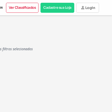
person
os
Ver Classificados
Cadastre sua Loja
Login
filtros selecionados