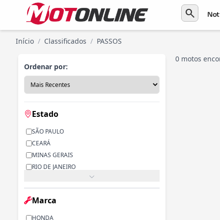
search
Not
Início
/
Classificados
/
PASSOS
0 motos enco
Ordenar por:
Estado
SÃO PAULO
CEARÁ
MINAS GERAIS
RIO DE JANEIRO
PARANÁ
RIO GRANDE DO SUL
Marca
ALAGOAS
BAHIA
HONDA