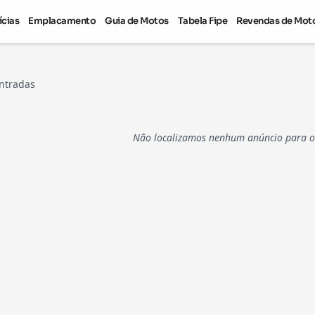
ícias
Emplacamento
Guia de Motos
Tabela Fipe
Revendas de Mot
ntradas
Não localizamos nenhum anúncio para os 